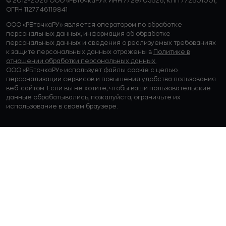
© 2012-2026 ООО «РБточкаРУ». ИНН 7729703526, КПП 772501001,
ОГРН 1127746119841
ООО «РБточкаРУ» является оператором по обработке
персональных данных, информация об обработке
персональных данных и сведения о реализуемых требованиях
к защите персональных данных отражены в
Политике в
отношении обработки персональных данных.
ООО «РБточкаРУ» использует файлы cookie с целью
персонализации сервисов и повышения удобства пользования
веб-сайтом. Если вы не хотите, чтобы ваши пользовательские
данные обрабатывались, пожалуйста, ограничьте их
использование в своём браузере.