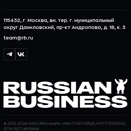
115432, г. Москва, вн. тер. г. муниципальный
округ Даниловский, пр-кт Андропова, д. 18, к. 3
team@rb.ru
© 2012-2026 ООО «РБточкаРУ». ИНН 7729703526, КПП 772501001,
ОГРН 1127746119841