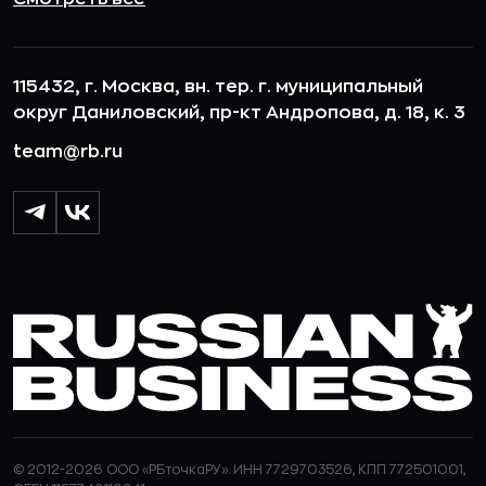
115432, г. Москва, вн. тер. г. муниципальный
округ Даниловский, пр-кт Андропова, д. 18, к. 3
team@rb.ru
© 2012-2026 ООО «РБточкаРУ». ИНН 7729703526, КПП 772501001,