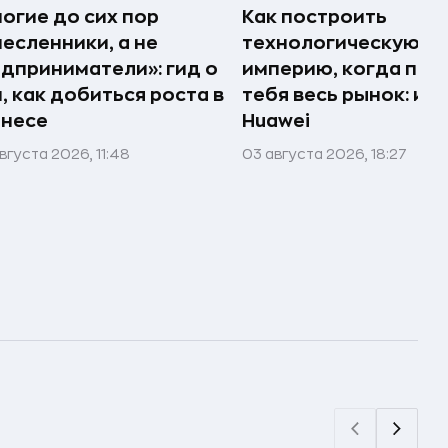
огие до сих пор
Как построить
есленники, а не
технологическую
дприниматели»: гид о
империю, когда про
, как добиться роста в
тебя весь рынок: ис
знесе
Huawei
вгуста 2026, 11:48
03 августа 2026, 18:27