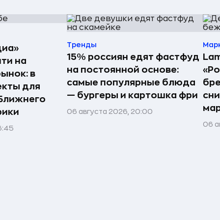
Тренды
Мар
диа»
15% россиян едят фастфуд
Lam
ти на
на постоянной основе:
«Ро
ынок: в
самые популярные блюда
бр
екты для
— бургеры и картошка фри
сн
 Ближнего
ма
рики
06 августа 2026, 20:00
06 а
6:45