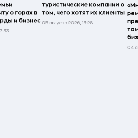
емьи
туристические компании о
«Мн
ту о горах в
том, чего хотят их клиенты
рем
рды и бизнес
пре
05 августа 2026, 13:28
том
7:33
би
04 а