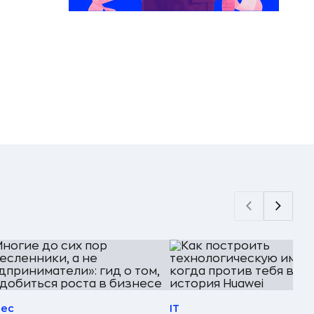
нес
IT