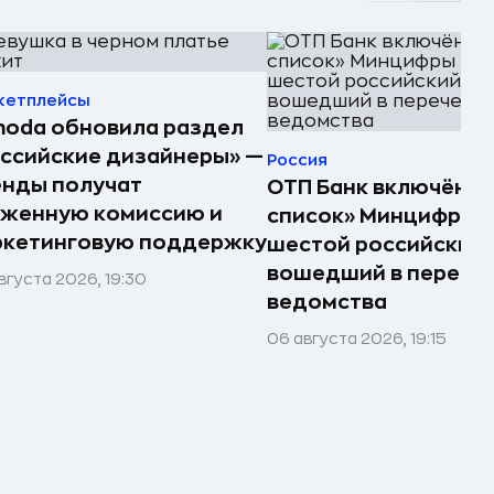
кетплейсы
oda обновила раздел
ссийские дизайнеры» —
Россия
енды получат
ОТП Банк включён в
иженную комиссию и
список» Минцифры —
ркетинговую поддержку
шестой российский 
вошедший в перече
вгуста 2026, 19:30
ведомства
06 августа 2026, 19:15