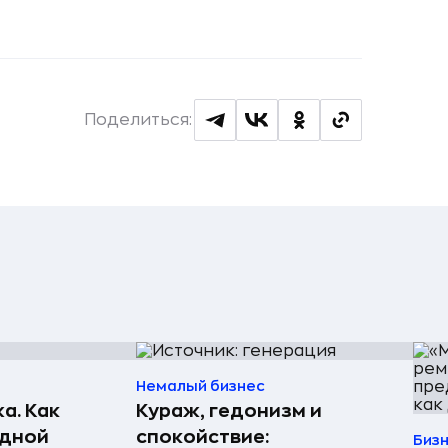
Поделиться:
Немалый бизнес
а. Как
Кураж, гедонизм и
едной
спокойствие:
Биз