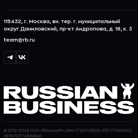
115432, г. Москва, вн. тер. г. муниципальный
округ Даниловский, пр-кт Андропова, д. 18, к. 3
team@rb.ru
© 2012-2026 ООО «РБточкаРУ». ИНН 7729703526, КПП 772501001,
ОГРН 1127746119841