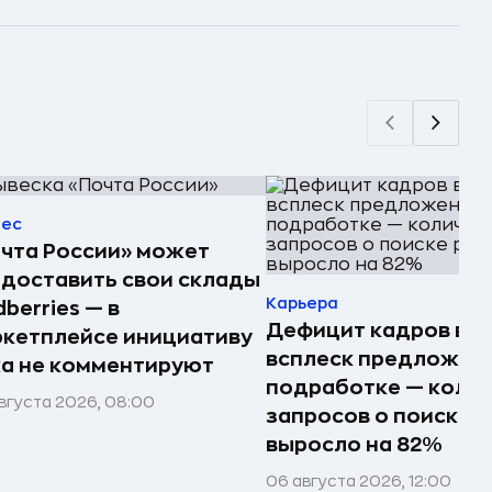
нес
чта России» может
доставить свои склады
Карьера
dberries — в
Дефицит кадров вы
кетплейсе инициативу
всплеск предложен
а не комментируют
подработке — коли
вгуста 2026, 08:00
запросов о поиске 
выросло на 82%
06 августа 2026, 12:00