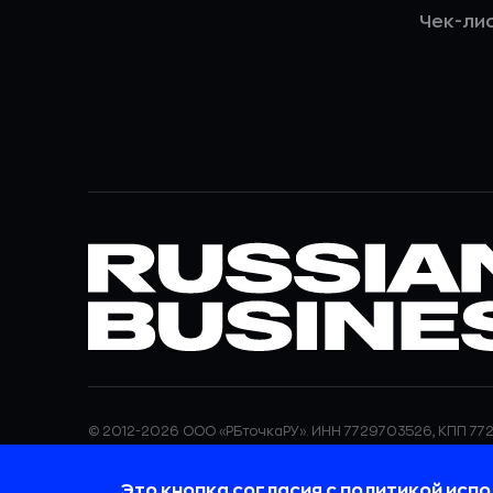
Чек-ли
© 2012-2026 ООО «РБточкаРУ». ИНН 7729703526, КПП 772
ООО «РБточкаРУ» является оператором по обработке п
информация об обработке персональных данных и све
Это кнопка согласия с политикой
испо
требованиях к защите персональных данных отражены