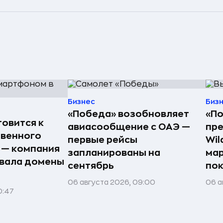
Бизнес
Биз
«Победа» возобновляет
«По
товится к
авиасообщение с ОАЭ —
пре
твенного
первые рейсы
Wil
 — компания
запланированы на
мар
вала домены
сентябрь
пок
06 августа 2026, 09:00
06 а
0:47