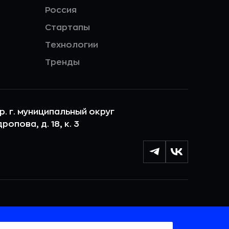
Россия
Стартапы
Технологии
Тренды
ер. г. муниципальный округ
опова, д. 18, к. 3
лы cookie с целью персонализации сервисов и
 веб-сайтом. Если вы не хотите, чтобы ваши
тывались, пожалуйста, ограничьте их использование в