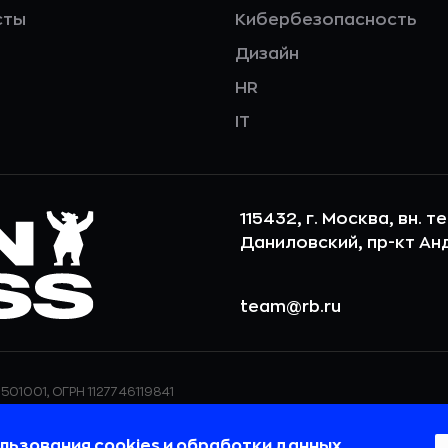
сты
Кибербезопасность
Дизайн
HR
IT
115432, г. Москва, вн. т
Даниловский, пр-кт Андр
team@rb.ru
501001, ОГРН 1127746119841
ерсональных данных,
ООО «РБточкаРУ» использует фай
дения о реализуемых
повышения удобства пользования
льзования cookies
и
обработки данных
.
 в
Политике в отношении
пользовательские данные обраба