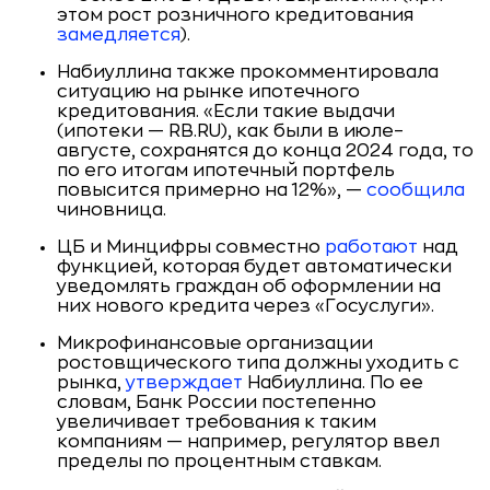
этом рост розничного кредитования
замедляется
).
Набиуллина также прокомментировала
ситуацию на рынке ипотечного
кредитования. «Если такие выдачи
(ипотеки — RB.RU), как были в июле–
августе, сохранятся до конца 2024 года, то
по его итогам ипотечный портфель
повысится примерно на 12%», —
сообщила
чиновница.
ЦБ и Минцифры совместно
работают
над
функцией, которая будет автоматически
уведомлять граждан об оформлении на
них нового кредита через «Госуслуги».
Микрофинансовые организации
ростовщического типа должны уходить с
рынка,
утверждает
Набиуллина. По ее
словам, Банк России постепенно
увеличивает требования к таким
компаниям — например, регулятор ввел
пределы по процентным ставкам.