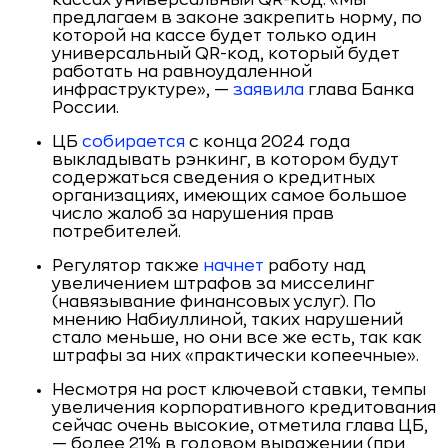
кассах универсальный QR-код. «Мы
предлагаем в законе закрепить норму, по
которой на кассе будет только один
универсальный QR-код, который будет
работать на равноудаленной
инфраструктуре», —
заявила
глава Банка
России.
ЦБ
собирается
с конца 2024 года
выкладывать рэнкинг, в котором будут
содержаться сведения о кредитных
организациях, имеющих самое большое
число жалоб за нарушения прав
потребителей.
Регулятор также
начнет
работу над
увеличением штрафов за мисселинг
(навязывание финансовых услуг). По
мнению Набиуллиной, таких нарушений
стало меньше, но они все же есть, так как
штрафы за них «практически копеечные».
Несмотря на рост ключевой ставки, темпы
увеличения корпоративного кредитования
сейчас очень высокие, отметила глава ЦБ,
— более 21% в годовом выражении (при