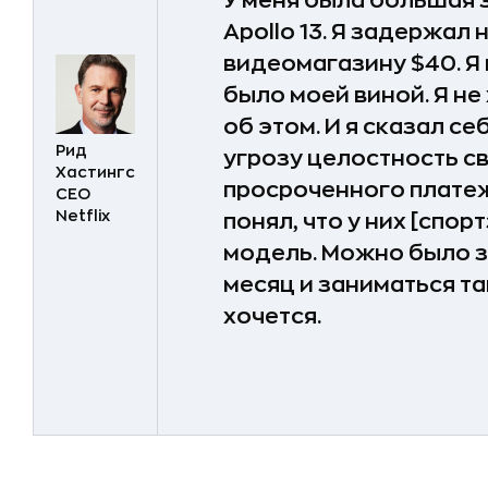
У меня была большая
Apollo 13. Я задержал
видеомагазину $40. Я 
было моей виной. Я не
об этом. И я сказал с
Рид
угрозу целостность св
Хастингс
просроченного платежа
CEO
Netflix
понял, что у них [спор
модель. Можно было з
месяц и заниматься та
хочется.