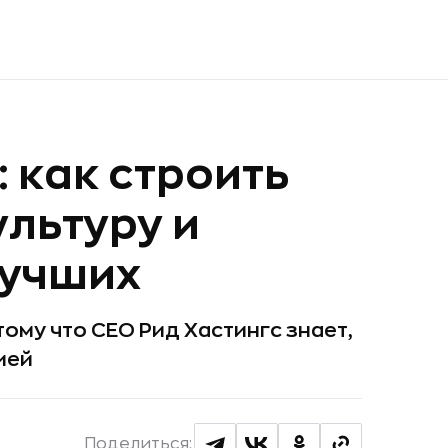
: как строить
льтуру и
лучших
тому что CEO Рид Хастингс знает,
ией
Поделиться: