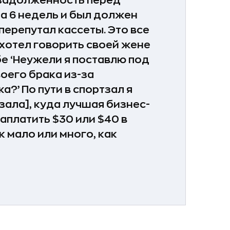
 задолженность перед
 на 6 недель и был должен
перепутал кассеты. Это все
 хотел говорить своей жене
ебе ‘Неужели я поставлю под
оего брака из-за
?’ По пути в спортзал я
тзала], куда лучшая бизнес-
аплатить $30 или $40 в
к мало или много, как