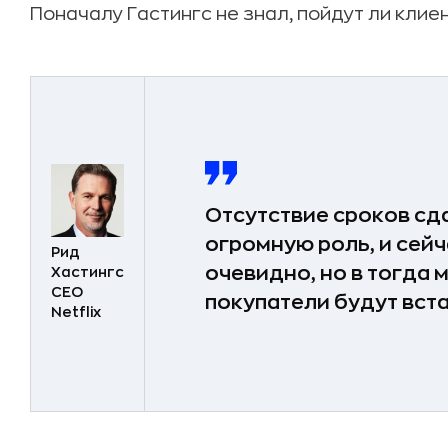
Поначалу Гастингс не знал, пойдут ли клие
Отсутствие сроков сд
огромную роль, и сейч
Рид
очевидно, но в тогда м
Хастингс
CEO
покупатели будут вста
Netflix