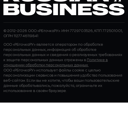
© 2012-2026 ООО «РБточкаРУ». ИНН 7729703526, КПП 772501001,
ОГРН 1127746119841
ООО «РБточкаРУ» является оператором по обработке
персональных данных, информация об обработке
персональных данных и сведения о реализуемых требованиях
к защите персональных данных отражены в
Политике в
отношении обработки персональных данных.
ООО «РБточкаРУ» использует файлы cookie с целью
персонализации сервисов и повышения удобства пользования
веб-сайтом. Если вы не хотите, чтобы ваши пользовательские
данные обрабатывались, пожалуйста, ограничьте их
использование в своём браузере.