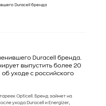
енившего Duracell бренда.
анирует выпустить более 20
а об уходе с российского
реек Opticell. Бренд займет на
ле ухода Duracell и Energizer,