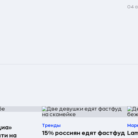
04 а
Тренды
Мар
диа»
15% россиян едят фастфуд
Lam
ти на