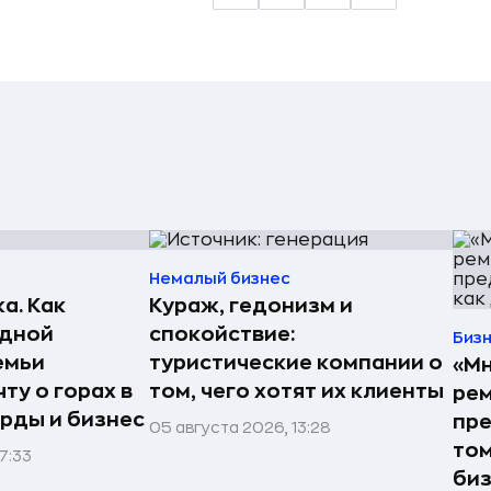
Немалый бизнес
а. Как
Кураж, гедонизм и
едной
спокойствие:
Биз
емьи
туристические компании о
«Мн
ту о горах в
том, чего хотят их клиенты
рем
рды и бизнес
пре
05 августа 2026, 13:28
том
7:33
би