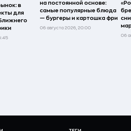
на постоянной основе:
«Ро
ынок: в
самые популярные блюда
бр
екты для
— бургеры и картошка фри
сн
 Ближнего
ма
рики
06 августа 2026, 20:00
06 а
6:45
И
ТЕГИ