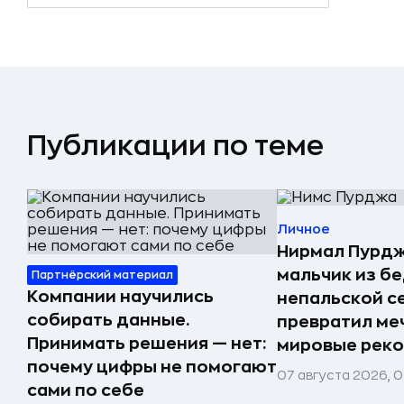
Публикации по теме
Личное
Нирмал Пурдж
мальчик из б
Партнёрский материал
Компании научились
непальской с
собирать данные.
превратил меч
Принимать решения — нет:
мировые реко
почему цифры не помогают
07 августа 2026, 0
сами по себе