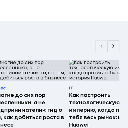
нес
IT
огие до сих пор
Как построить
есленники, а не
технологическую
дприниматели»: гид о
империю, когда про
, как добиться роста в
тебя весь рынок: ис
знесе
Huawei