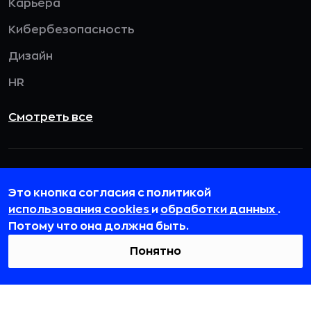
Карьера
Кибербезопасность
Дизайн
HR
Смотреть все
115432, г. Москва, вн. тер. г. муниципальный
округ Даниловский, пр-кт Андропова, д. 18, к. 3
Это кнопка согласия с политикой
использования cookies
и
обработки данных
.
team@rb.ru
Потому что она должна быть.
Понятно