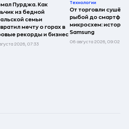
Технологии
мал Пурджа. Как
От торговли сушёно
ьчик из бедной
рыбой до смартфоно
альской семьи
микросхем: история
вратил мечту о горах в
Samsung
овые рекорды и бизнес
06 августа 2026, 09:02
вгуста 2026, 07:33