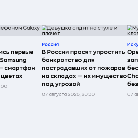
Россия
Иск
лись первые
В России просят упростить
Ope
 Samsung
банкротство для
зап
 — смартфон
пострадавших от пожаров
бес
 цветах
на складах — их имущество
Cha
под угрозой
без
1:00
07 августа 2026, 20:30
07 а