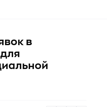
явок в
 для
циальной