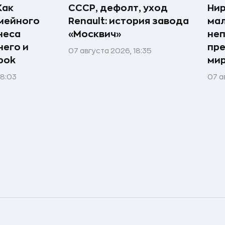
Как
СССР, дефолт, уход
Нир
мейного
Renault: история завода
мал
неса
«Москвич»
неп
него и
пре
07 августа 2026, 18:35
bok
мир
08:03
07 а