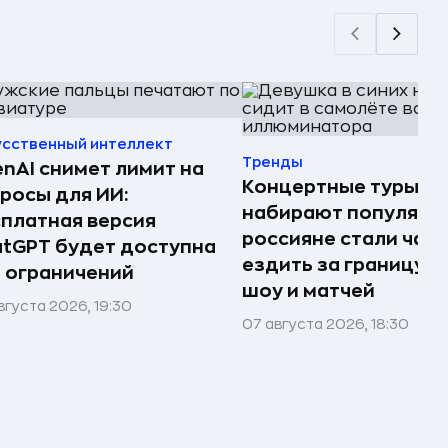
усственный интеллект
Тренды
nAI снимет лимит на
Концертные туры
росы для ИИ:
набирают популярно
платная версия
россияне стали чащ
tGPT будет доступна
ездить за границу р
 ограничений
шоу и матчей
вгуста 2026, 19:30
07 августа 2026, 18:30