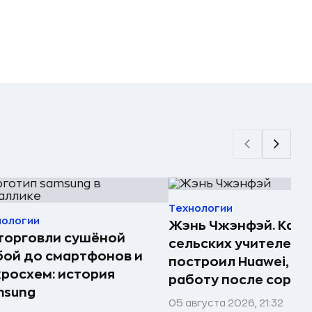
Технологии
нологии
Жэнь Чжэнфэй. Как 
торговли сушёной
сельских учителей
ой до смартфонов и
построил Huawei, по
росхем: история
работу после сорок
msung
05 августа 2026, 21:32