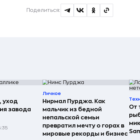
Поделиться:
Личное
Тех
, уход
Нирмал Пурджа. Как
От 
рия завода
мальчик из бедной
рыб
непальской семьи
мик
превратил мечту о горах в
8:35
Sa
мировые рекорды и бизнес