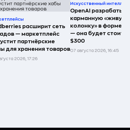
Искусственный интеллек
OpenAI разрабатыв
карманную «живую
кетплейсы
колонку» в форме п
dberries расширит сеть
— она будет стоить 
адов — маркетплейс
$300
устит партнёрские
ы для хранения товаров
07 августа 2026, 16:45
вгуста 2026, 17:26