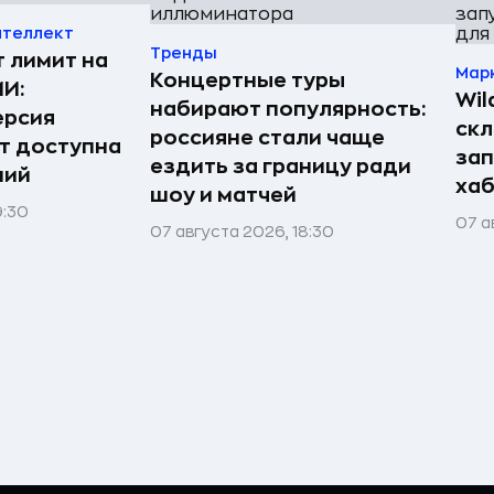
нтеллект
Тренды
т лимит на
Мар
Концертные туры
ИИ:
Wil
набирают популярность:
ерсия
скл
россияне стали чаще
т доступна
зап
ездить за границу ради
ний
хаб
шоу и матчей
9:30
07 а
07 августа 2026, 18:30