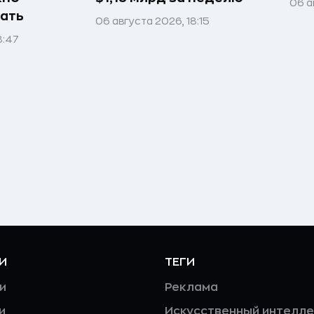
06 а
ать
06 августа 2026, 18:15
8:47
И
ТЕГИ
и
Реклама
и
Искусственный интелле