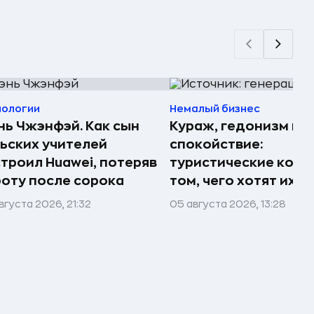
нологии
Немалый бизнес
ь Чжэнфэй. Как сын
Кураж, гедонизм и
ьских учителей
спокойствие:
троил Huawei, потеряв
туристические комп
оту после сорока
том, чего хотят их 
вгуста 2026, 21:32
05 августа 2026, 13:28