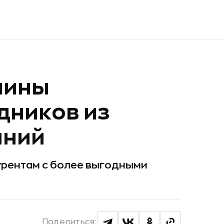
чины
дников из
аний
курентам с более выгодными
Поделиться: