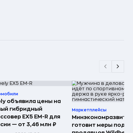
омобили
ly объявила цены на
вый гибридный
Маркетплейсы
ссовер EX5 EM-R для
Минэкономразвития
сии — от 3,46 млн ₽
готовит меры подд
продавцов Wildberri