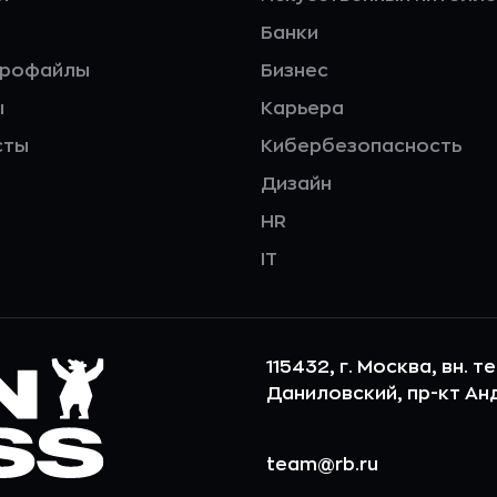
Банки
профайлы
Бизнес
ы
Карьера
сты
Кибербезопасность
Дизайн
HR
IT
115432, г. Москва, вн. т
Даниловский, пр-кт Андр
team@rb.ru