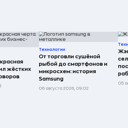
Тех
Технологии
Жэн
От торговли сушёной
сел
, красная
рыбой до смартфонов и
пос
вил жёстких
микросхем: история
раб
оворов
Samsung
05 а
3
06 августа 2026, 09:02