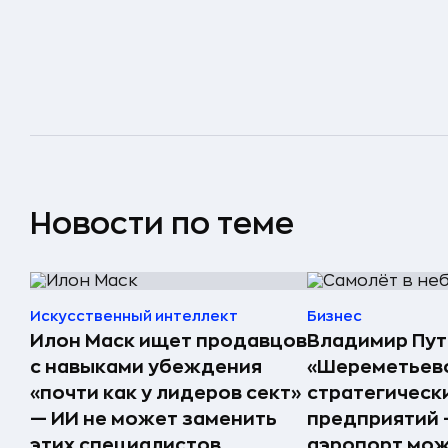
Новости по теме
Искусственный интеллект
Бизнес
Илон Маск ищет продавцов
Владимир Пут
с навыками убеждения
«Шереметьево
«почти как у лидеров сект»
стратегическ
— ИИ не может заменить
предприятий 
этих специалистов
аэропорт мо