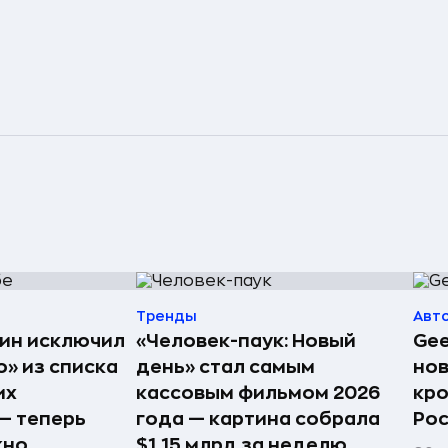
Тренды
Авт
ин исключил
«Человек-паук: Новый
Gee
» из списка
день» стал самым
но
их
кассовым фильмом 2026
кро
— теперь
года — картина собрала
Рос
жно
$1,15 млрд за неделю