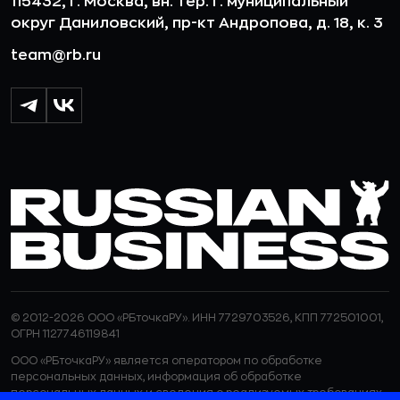
115432, г. Москва, вн. тер. г. муниципальный
округ Даниловский, пр-кт Андропова, д. 18, к. 3
team@rb.ru
© 2012-2026 ООО «РБточкаРУ». ИНН 7729703526, КПП 772501001,
ОГРН 1127746119841
ООО «РБточкаРУ» является оператором по обработке
персональных данных, информация об обработке
персональных данных и сведения о реализуемых требованиях