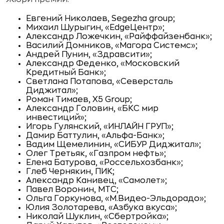
Евгений Николаев, Segezha group;
Михаил Шурыгин, «EdgeЦентр»;
Александр Ложечкин, «Райффайзенбанк»;
Василий Домников, «Магора Системс»;
Андрей Пунин, «Здравсити»;
Александр Феденко, «Московский
Кредитный Банк»;
Светлана Потапова, «Северсталь
Диджитал»;
Роман Тимаев, X5 Group;
Александр Головин, «БКС мир
инвестиций»;
Игорь Гулянский, «ИНЛАЙН ГРУП»;
Дамир Баттулин, «Альфа-Банк»;
Вадим Щемелинин, «СИБУР Диджитал»;
Олег Третьяк, «Газпром нефть»;
Елена Батурова, «Россельхозбанк»;
Глеб Чернякин, ПИК;
Александр Канивец, «Самолет»;
Павел Воронин, МТС;
Ольга Горкунова, «М.Видео-Эльдорадо»;
Юлия Золотарева, «Азбука вкуса»;
Николай Шуклин, «Сбертройка»;