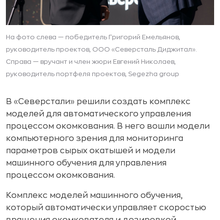
На фото слева — победитель Григорий Емельянов,
руководитель проектов, ООО «Северсталь Диджитал».
Справа — вручант и член жюри Евгений Николаев,
руководитель портфеля проектов, Segezha group
В «Северстали» решили создать комплекс
моделей для автоматического управления
процессом окомкования. В него вошли модели
компьютерного зрения для мониторинга
параметров сырых окатышей и модели
машинного обучения для управления
процессом окомкования.
Комплекс моделей машинного обучения,
который автоматически управляет скоростью
вращения окомкователя и дозировкой