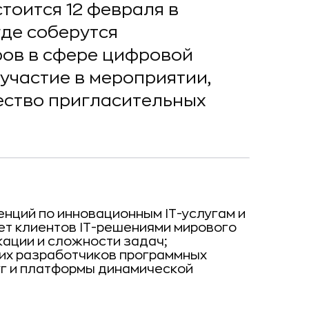
стоится 12 февраля в
где соберутся
ов в сфере цифровой
участие в мероприятии,
чество пригласительных
нций по инновационным IT-услугам и
ет клиентов IT-решениями мирового
кации и сложности задач;
их разработчиков программных
уг и платформы динамической