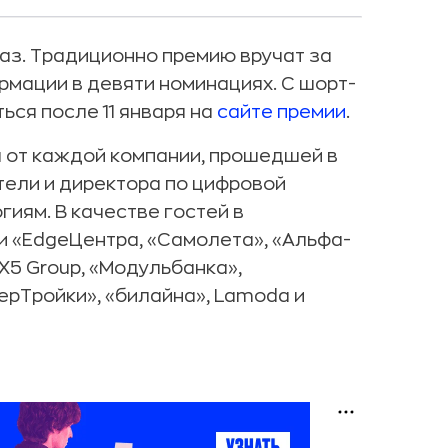
 раз. Традиционно премию вручат за
рмации в девяти номинациях. С шорт-
ся после 11 января на
сайте премии
.
 от каждой компании, прошедшей в
тели и директора по цифровой
иям. В качестве гостей в
и «EdgeЦентра, «Самолета», «Альфа-
X5 Group, «Модульбанка»,
ерТройки», «билайна», Lamoda и