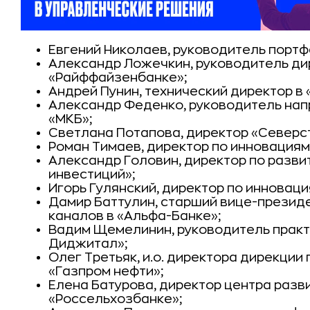
Евгений Николаев, руководитель портф
Александр Ложечкин, руководитель ди
«Райффайзенбанке»;
Андрей Пунин, технический директор в 
Александр Феденко, руководитель на
«МКБ»;
Светлана Потапова, директор «Северс
Роман Тимаев, директор по инновациям 
Александр Головин, директор по разв
инвестиций»;
Игорь Гулянский, директор по инноваци
Дамир Баттулин, старший вице-презид
каналов в «Альфа-Банке»;
Вадим Щемелинин, руководитель практи
Диджитал»;
Олег Третьяк, и.о. директора дирекции
«Газпром нефти»;
Елена Батурова, директор центра разв
«Россельхозбанке»;