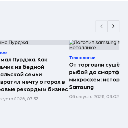
ное
Технологии
мал Пурджа. Как
От торговли сушёно
ьчик из бедной
рыбой до смартфоно
альской семьи
микросхем: история
вратил мечту о горах в
Samsung
овые рекорды и бизнес
06 августа 2026, 09:02
вгуста 2026, 07:33