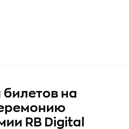
 билетов на
церемонию
и RB Digital