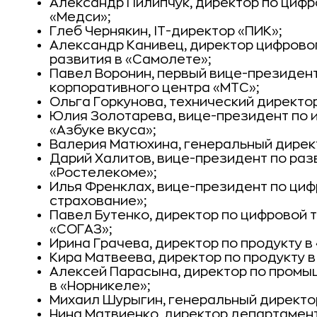
Александр Пилипчук, директор по циф
«Медси»;
Глеб Чернякин, IT-директор «ПИК»;
Александр Канивец, директор цифрово
развития в «Самолете»;
Павел Воронин, первый вице-президент
корпоративного центра «МТС»;
Ольга Горкунова, технический директо
Юлия Золотарева, вице-президент по 
«Азбуке вкуса»;
Валерия Матюхина, генеральный директ
Дарий Халитов, вице-президент по ра
«Ростелекоме»;
Илья Френклах, вице-президент по ци
страхование»;
Павел Бутенко, директор по цифровой 
«СОГАЗ»;
Ирина Грачева, директор по продукту в 
Кира Матвеева, директор по продукту 
Алексей Парасына, директор по промы
в «Норникеле»;
Михаил Шурыгин, генеральный директо
Нина Матвиенко, директор департамент