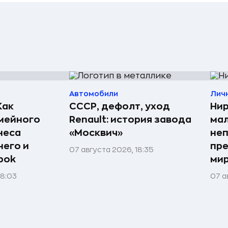
Автомобили
Лич
Как
СССР, дефолт, уход
Нир
мейного
Renault: история завода
мал
неса
«Москвич»
неп
него и
пре
07 августа 2026, 18:35
bok
мир
08:03
07 а