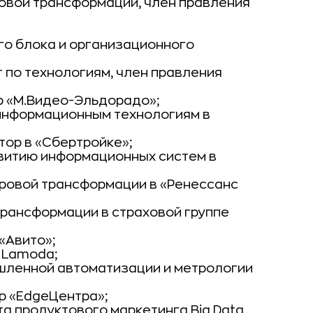
ровой трансформации, член правления
го блока и организационного
 по технологиям, член правления
р «М.Видео-Эльдорадо»;
информационным технологиям в
ор в «Сбертройке»;
звитию информационных систем в
фровой трансформации в «Ренессанс
трансформации в страховой группе
«Авито»;
в Lamoda;
шленной автоматизации и метрологии
р «EdgeЦентра»;
а продуктового маркетинга Big Data