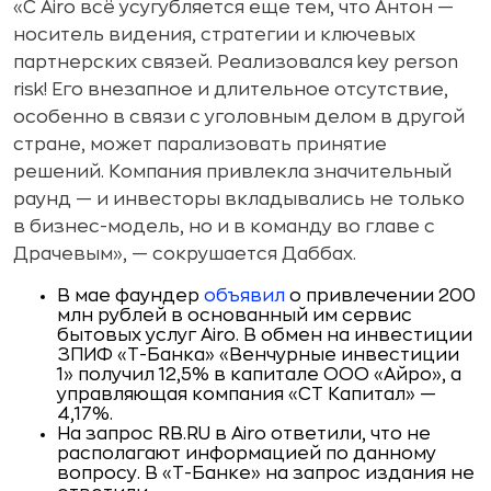
«С Airo всё усугубляется еще тем, что Антон —
носитель видения, стратегии и ключевых
партнерских связей. Реализовался key person
risk! Его внезапное и длительное отсутствие,
особенно в связи с уголовным делом в другой
стране, может парализовать принятие
решений. Компания привлекла значительный
раунд — и инвесторы вкладывались не только
в бизнес-модель, но и в команду во главе с
Драчевым», — сокрушается Даббах.
В мае фаундер
объявил
о привлечении 200
млн рублей в основанный им сервис
бытовых услуг Airo. В обмен на инвестиции
ЗПИФ «Т-Банка» «Венчурные инвестиции
1» получил 12,5% в капитале ООО «Айро», а
управляющая компания «СТ Капитал» —
4,17%.
На запрос RB.RU в Airo ответили, что не
располагают информацией по данному
вопросу. В «Т-Банке» на запрос издания не