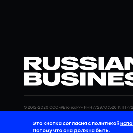
© 2012-2026 ООО «РБточкаРУ». ИНН 7729703526, КПП 772
ООО «РБточкаРУ» является оператором по обработке п
информация об обработке персональных данных и све
Это кнопка согласия с политикой
испо
требованиях к защите персональных данных отражены
обработки персональных данных.
Потому что она должна быть.