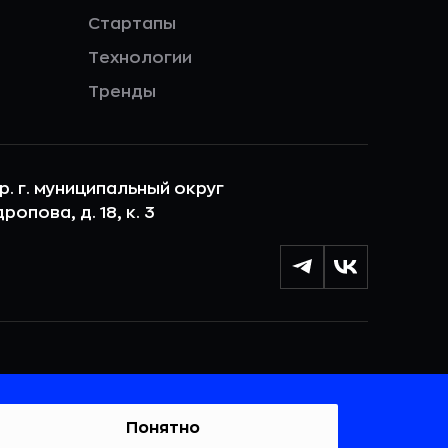
Стартапы
Технологии
Тренды
ер. г. муниципальный округ
опова, д. 18, к. 3
лы cookie с целью персонализации сервисов и
 веб-сайтом. Если вы не хотите, чтобы ваши
тывались, пожалуйста, ограничьте их использование в
Понятно