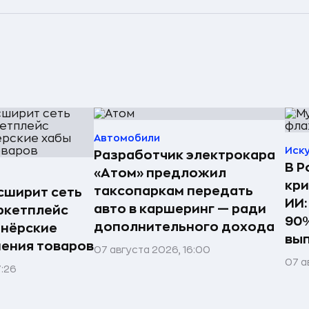
Автомобили
Иск
Разработчик электрокара
В Р
«Атом» предложил
кри
таксопаркам передать
асширит сеть
ИИ:
авто в каршеринг — ради
ркетплейс
90%
дополнительного дохода
тнёрские
вы
нения товаров
07 августа 2026, 16:00
07 а
7:26