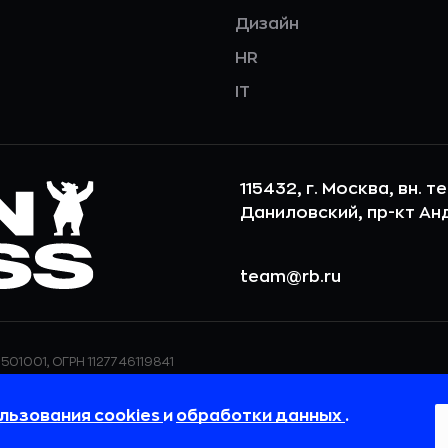
Дизайн
HR
IT
115432, г. Москва, вн. т
Даниловский, пр-кт Андр
team@rb.ru
501001, ОГРН 1127746119841
ерсональных данных,
ООО «РБточкаРУ» использует фай
дения о реализуемых
повышения удобства пользования
льзования cookies
и
обработки данных
.
 в
Политике в отношении
пользовательские данные обраба
своём браузере.