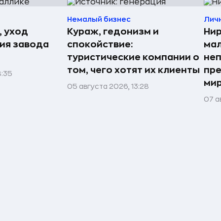
Немалый бизнес
Лич
, уход
Кураж, гедонизм и
Нир
рия завода
спокойствие:
мал
туристические компании о
неп
том, чего хотят их клиенты
пре
8:35
мир
05 августа 2026, 13:28
07 а