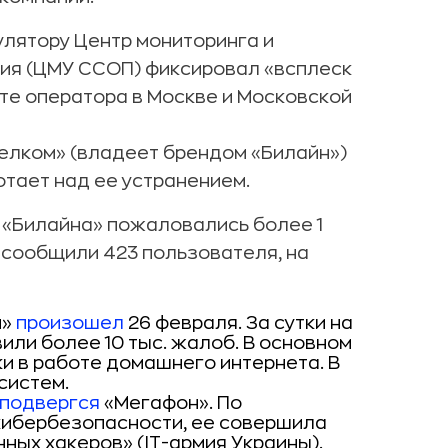
улятору Центр мониторинга и
ия (ЦМУ ССОП) фиксировал «всплеск
те оператора в Москве и Московской
елком» (владеет брендом «Билайн»)
тает над ее устранением.
 «Билайна» пожаловались более 1
х сообщили 423 пользователя, на
н»
произошел
26 февраля. За сутки на
или более 10 тыс. жалоб. В основном
и в работе домашнего интернета. В
систем.
подвергся
«Мегафон». По
 кибербезопасности, ее совершила
ных хакеров» (IT-армия Украины).