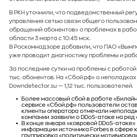
В РКН уточнили, что подведомственный рег
управления сетью связи общего пользован
обращений абонентов» о проблемах в рабо
области 3 марта с 10:45 мск.
В Роскомнадзоре добавили, что ПАО «Вымп
уже проводит диагностику проблемы и рабо
За последние сутки на проблемы с работой
тыс. абонентов. На «Сбой.рф» о неполадка
Downdetector.su — 1,12 тыс. пользователей.
Более массовый сбой в работе «Билай
сервисе «Сбой.рф» пользователи остав
клиенты оператора отмечали неполадк
компании заявили о DDoS-атаке на ряд 
В конце января «ковровой DDoS-атаке»
информации источника Forbes в сфере
группировка «политически мотивирован