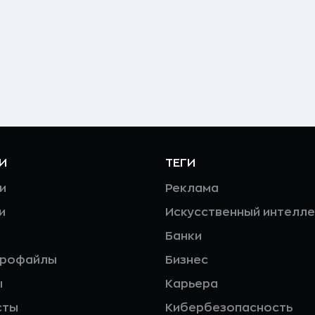
И
ТЕГИ
и
Реклама
и
Искусственный интелле
Банки
профайлы
Бизнес
ы
Карьера
сты
Кибербезопасность