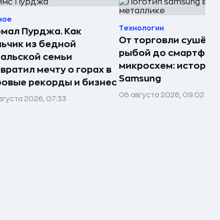
ное
Технологии
мал Пурджа. Как
От торговли сушёно
ьчик из бедной
рыбой до смартфоно
альской семьи
микросхем: история
вратил мечту о горах в
Samsung
овые рекорды и бизнес
06 августа 2026, 09:02
вгуста 2026, 07:33