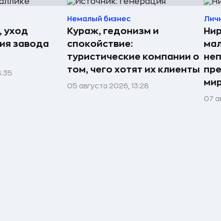
Немалый бизнес
Лич
, уход
Кураж, гедонизм и
Нир
рия завода
спокойствие:
мал
туристические компании о
неп
том, чего хотят их клиенты
пре
8:35
мир
05 августа 2026, 13:28
07 а