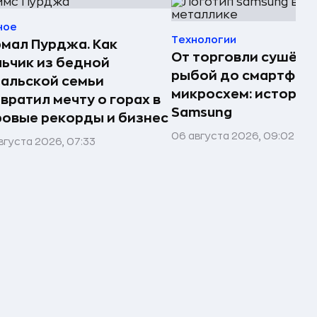
ное
Технологии
мал Пурджа. Как
От торговли сушёно
ьчик из бедной
рыбой до смартфоно
альской семьи
микросхем: история
вратил мечту о горах в
Samsung
овые рекорды и бизнес
06 августа 2026, 09:02
вгуста 2026, 07:33