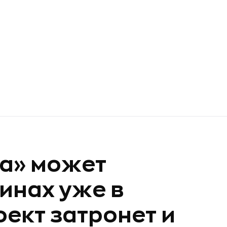
ка» может
инах уже в
оект затронет и