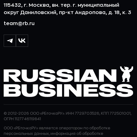
115432, г. Москва, вн. тер. г. муниципальный
округ Даниловский, пр-кт Андропова, д. 18, к. 3
team@rb.ru
© 2012-2026 ООО «РБточкаРУ». ИНН 7729703526, КПП 772501001,
ОГРН 1127746119841
ООО «РБточкаРУ» является оператором по обработке
персональных данных, информация об обработке