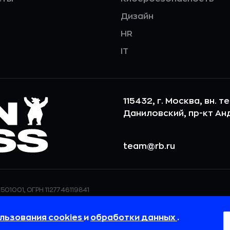
Дизайн
HR
IT
115432, г. Москва, вн. т
Даниловский, пр-кт Андр
team@rb.ru
501001, ОГРН 1127746119841
ерсональных данных,
ООО «РБточкаРУ» использует фай
дения о реализуемых
повышения удобства пользования
льзования cookies
и
обработки данных
.
 в
Политике в отношении
пользовательские данные обраба
своём браузере.