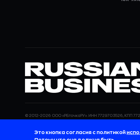
© 2012-2026 ООО «РБточкаРУ». ИНН 7729703526, КПП 772
ООО «РБточкаРУ» является оператором по обработке п
информация об обработке персональных данных и све
Это кнопка согласия с политикой
испо
требованиях к защите персональных данных отражены
обработки персональных данных.