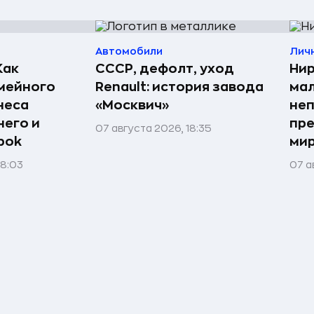
Автомобили
Лич
Как
СССР, дефолт, уход
Нир
мейного
Renault: история завода
мал
неса
«Москвич»
неп
него и
пре
07 августа 2026, 18:35
bok
мир
08:03
07 а