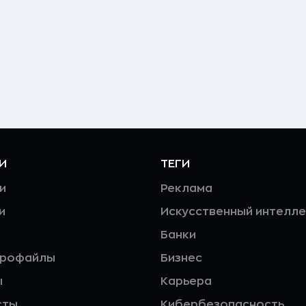
И
ТЕГИ
и
Реклама
и
Искусственный интелле
Банки
профайлы
Бизнес
ы
Карьера
сты
Кибербезопасность