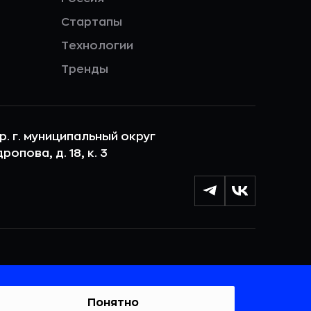
Стартапы
Технологии
Тренды
ер. г. муниципальный округ
опова, д. 18, к. 3
лы cookie с целью персонализации сервисов и
 веб-сайтом. Если вы не хотите, чтобы ваши
тывались, пожалуйста, ограничьте их использование в
Понятно