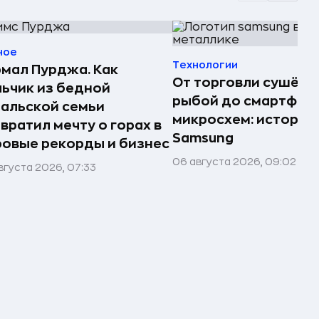
ное
Технологии
мал Пурджа. Как
От торговли сушёно
ьчик из бедной
рыбой до смартфоно
альской семьи
микросхем: история
вратил мечту о горах в
Samsung
овые рекорды и бизнес
06 августа 2026, 09:02
вгуста 2026, 07:33