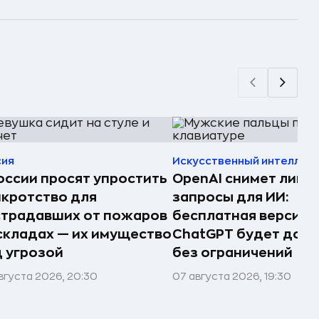
сия
Искусственный интеллек
оссии просят упростить
OpenAI снимет лими
кротство для
запросы для ИИ:
страдавших от пожаров
бесплатная версия
складах — их имущество
ChatGPT будет дост
 угрозой
без ограничений
вгуста 2026, 20:30
07 августа 2026, 19:30