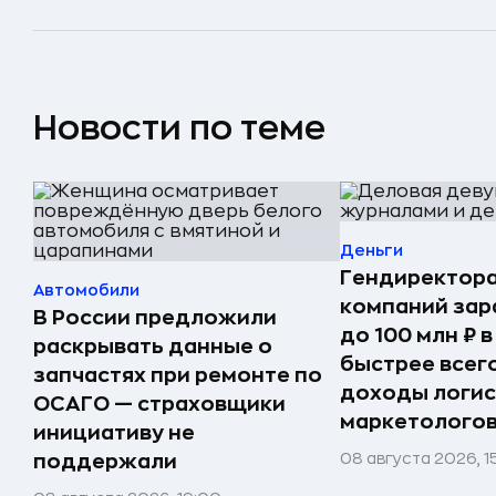
Новости по теме
Деньги
Гендиректора
Автомобили
компаний за
В России предложили
до 100 млн ₽ в
раскрывать данные о
быстрее всег
запчастях при ремонте по
доходы логис
ОСАГО — страховщики
маркетолого
инициативу не
08 августа 2026, 1
поддержали