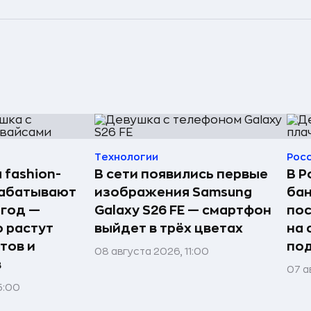
Технологии
Рос
 fashion-
В сети появились первые
В Р
рабатывают
изображения Samsung
бан
 год —
Galaxy S26 FE — смартфон
по
о растут
выйдет в трёх цветах
на 
тов и
под
08 августа 2026, 11:00
в
07 а
5:00