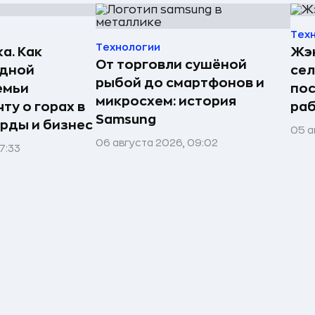
Тех
Технологии
а. Как
Жэн
От торговли сушёной
едной
сел
рыбой до смартфонов и
емьи
пос
микросхем: история
ту о горах в
раб
Samsung
рды и бизнес
05 а
06 августа 2026, 09:02
7:33