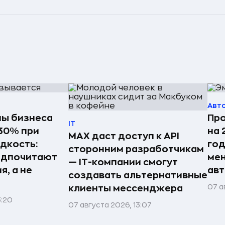
Авт
ы бизнеса
Про
IT
 30% при
на 
MAX даст доступ к API
дкость:
год
сторонним разработчикам
едпочитают
мен
— IT-компании смогут
я, а не
ав
создавать альтернативные
07 а
клиенты мессенджера
3:20
07 августа 2026, 13:07