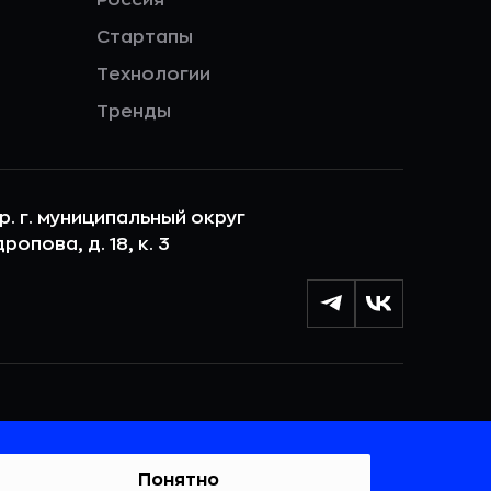
Стартапы
Технологии
Тренды
ер. г. муниципальный округ
опова, д. 18, к. 3
лы cookie с целью персонализации сервисов и
 веб-сайтом. Если вы не хотите, чтобы ваши
тывались, пожалуйста, ограничьте их использование в
Понятно