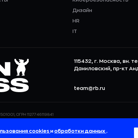
Дизайн
HR
IT
115432, г. Москва, вн. т
Даниловский, пр-кт Андр
team@rb.ru
501001, ОГРН 1127746119841
ерсональных данных,
ООО «РБточкаРУ» использует фай
дения о реализуемых
повышения удобства пользования
льзования cookies
и
обработки данных
.
 в
Политике в отношении
пользовательские данные обраба
своём браузере.