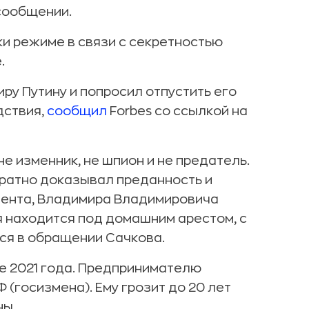
 сообщении.
и режиме в связи с секретностью
.
ру Путину и попросил отпустить его
дствия,
сообщил
Forbes со ссылкой на
не изменник, не шпион и не предатель.
кратно доказывал преданность и
идента, Владимира Владимировича
я находится под домашним арестом, с
ся в обращении Сачкова.
е 2021 года. Предпринимателю
 (госизмена). Ему грозит до 20 лет
ны.