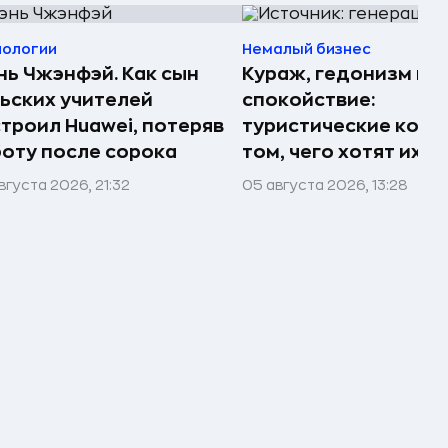
нологии
Немалый бизнес
ь Чжэнфэй. Как сын
Кураж, гедонизм и
ьских учителей
спокойствие:
троил Huawei, потеряв
туристические комп
оту после сорока
том, чего хотят их 
вгуста 2026, 21:32
05 августа 2026, 13:28