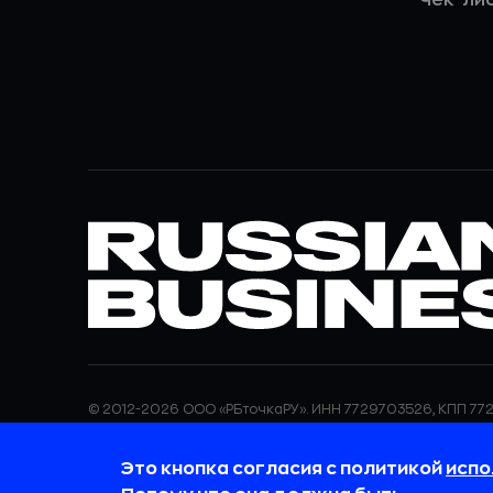
© 2012-2026 ООО «РБточкаРУ». ИНН 7729703526, КПП 772
ООО «РБточкаРУ» является оператором по обработке п
информация об обработке персональных данных и све
Это кнопка согласия с политикой
испо
требованиях к защите персональных данных отражены
обработки персональных данных.