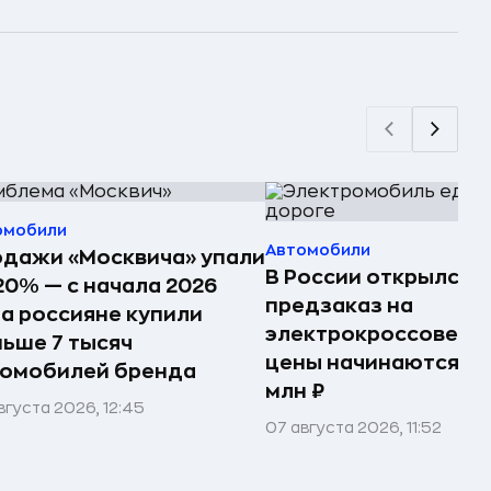
омобили
Автомобили
дажи «Москвича» упали
В России открылся
20% — с начала 2026
предзаказ на
а россияне купили
электрокроссовер U
ьше 7 тысяч
цены начинаются от
томобилей бренда
млн ₽
вгуста 2026, 12:45
07 августа 2026, 11:52