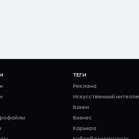
И
ТЕГИ
и
Реклама
и
Искусственный интелле
Банки
профайлы
Бизнес
ы
Карьера
сты
Кибербезопасность