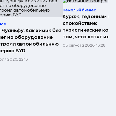
Немалый бизнес
Кураж, гедонизм и
спокойствие:
ное
туристические комп
 Чуаньфу. Как химик без
том, чего хотят их 
ег на оборудование
строил автомобильную
05 августа 2026, 13:28
перию BYD
юля 2026, 22:13