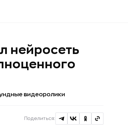
л нейросеть
олноценного
екундные видеоролики
Поделиться: