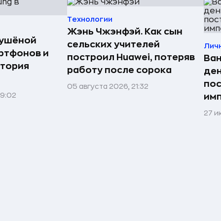
Технологии
Жэнь Чжэнфэй. Как сын
сушёной
сельских учителей
Лич
ртфонов и
построил Huawei, потеряв
Ван
стория
работу после сорока
ден
по
05 августа 2026, 21:32
09:02
им
27 и