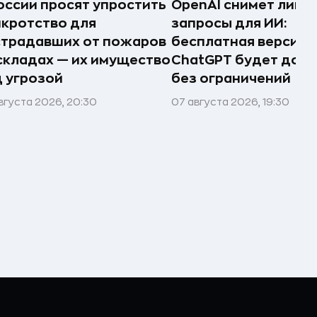
оссии просят упростить
OpenAI снимет лими
кротство для
запросы для ИИ:
страдавших от пожаров
бесплатная версия
складах — их имущество
ChatGPT будет дост
 угрозой
без ограничений
вгуста 2026, 20:30
07 августа 2026, 19:30