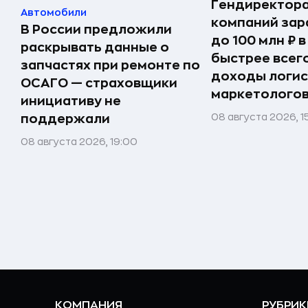
Гендиректора
Автомобили
компаний за
В России предложили
до 100 млн ₽ в
раскрывать данные о
быстрее всег
запчастях при ремонте по
доходы логис
ОСАГО — страховщики
маркетолого
инициативу не
08 августа 2026, 1
поддержали
08 августа 2026, 19:00
КОМПАНИЯ
РУБРИК