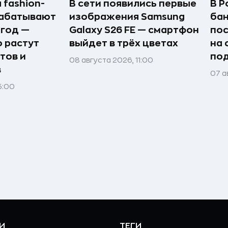
 fashion-
В сети появились первые
В Р
рабатывают
изображения Samsung
бан
 год —
Galaxy S26 FE — смартфон
по
о растут
выйдет в трёх цветах
на 
тов и
под
08 августа 2026, 11:00
в
07 а
5:00
И
ТЕГИ