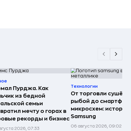
ное
Технологии
мал Пурджа. Как
От торговли сушёно
ьчик из бедной
рыбой до смартфоно
альской семьи
микросхем: история
вратил мечту о горах в
Samsung
овые рекорды и бизнес
06 августа 2026, 09:02
вгуста 2026, 07:33