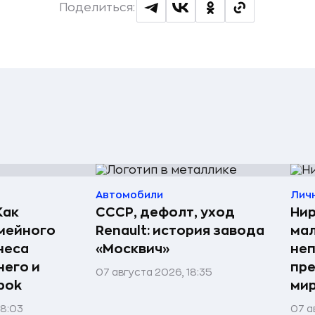
Поделиться:
Автомобили
Лич
Как
СССР, дефолт, уход
Нир
мейного
Renault: история завода
мал
неса
«Москвич»
неп
него и
пре
07 августа 2026, 18:35
bok
мир
08:03
07 а