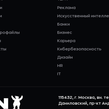
и
Реклама
и
Искусственный интелле
Банки
профайлы
Бизнес
ы
Карьера
сты
Кибербезопасность
Дизайн
HR
IT
115432, г. Москва, вн. т
Даниловский, пр-кт Андр