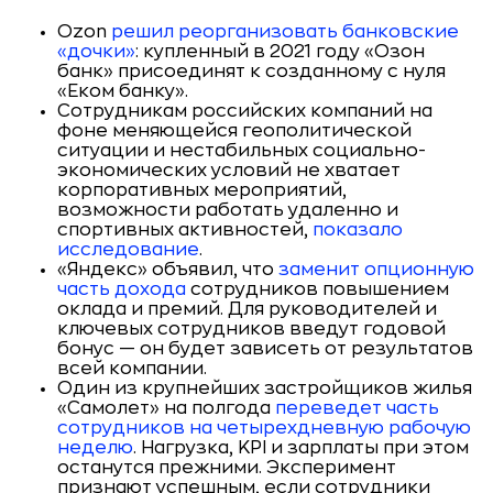
Ozon
решил реорганизовать банковские
«дочки»
: купленный в 2021 году «Озон
банк» присоединят к созданному с нуля
«Еком банку».
Сотрудникам российских компаний на
фоне меняющейся геополитической
ситуации и нестабильных социально-
экономических условий не хватает
корпоративных мероприятий,
возможности работать удаленно и
спортивных активностей,
показало
исследование
.
«Яндекс» объявил, что
заменит опционную
часть дохода
сотрудников повышением
оклада и премий. Для руководителей и
ключевых сотрудников введут годовой
бонус — он будет зависеть от результатов
всей компании.
Один из крупнейших застройщиков жилья
«Самолет» на полгода
переведет часть
сотрудников на четырехдневную рабочую
неделю
. Нагрузка, KPI и зарплаты при этом
останутся прежними. Эксперимент
признают успешным, если сотрудники