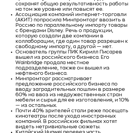
сохранят общую результативность работы
на том же уровне или повысят ее.
Ассоциация компаний интернет-торговли
(АКИТ) попросила Минпромторг ввозить в
Россию по параллельному импорту товары
с брендами Disney. Речь о продукции,
которую создали две компании в
коллаборации, где один товар разрешен к
свободному импорту, а другой — нет.
Основатель группы ПИК Кирилл Писарев
вышел из российского бизнеса. Его
Wainbridge продала местное
подразделение, также он вышел из
нефтяного бизнеса.
Минпромторг рассматривает
предложение российского бизнеса по
вводу заградительных пошлин в размере
60% на ввоз из недружественных стран
мебели и сырья для ее изготовления, и 10%
— из остальных.
Почти 40% зрителей стали реже посещать
кинотеатры после ухода иностранных
компаний. В российских фильмах хотят
видеть нетривиальные сюжеты.
Китайский Huawei перевез часть