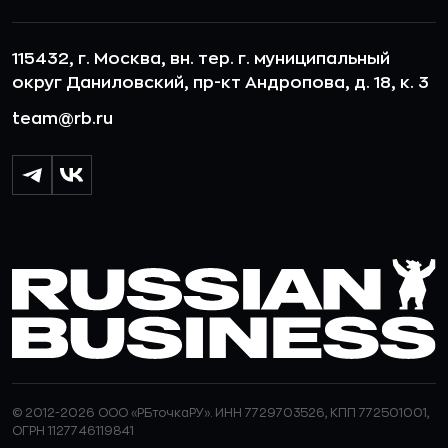
115432, г. Москва, вн. тер. г. муниципальный
округ Даниловский, пр-кт Андропова, д. 18, к. 3
team@rb.ru
© 2012-2026 ООО «РБточкаРУ». ИНН 7729703526, КПП 772501001,
ОГРН 1127746119841