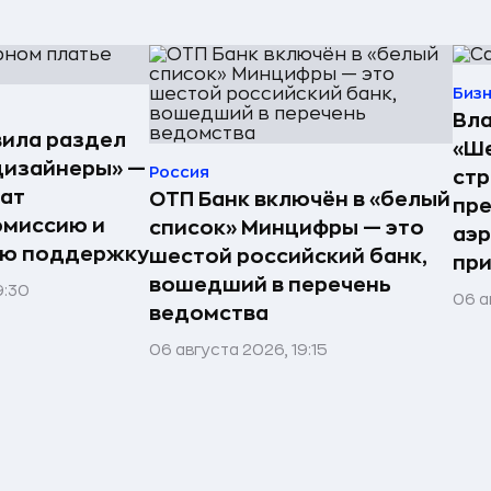
Биз
Вла
ила раздел
«Ше
дизайнеры» —
Россия
стр
ат
ОТП Банк включён в «белый
пре
омиссию и
список» Минцифры — это
аэ
ую поддержку
шестой российский банк,
при
вошедший в перечень
9:30
06 а
ведомства
06 августа 2026, 19:15