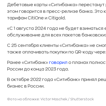
Дебетовые карты «Ситибанка» перестанут р
этом говорится в пресс-релизе банка. Это 
тарифам CitiOne и Citigold.
«С 1 августа 2024 года не будет взиматьс
обслуживание для всех пакетов банковских
С 25 сентября клиенты «Ситибанка» не смо
также оплачивать покупки по QR-коду чере
Ранее «Ситибанк»
говорил
о планах полнос
России до конца 2023 года.
В октябре 2022 года «Ситибанк» принял ре
бизнес в России.
Фото на обложке: Victor Maschek /
Shutterstock