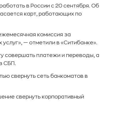
аботать в России с 20 сентября. Об
касается карт, работающих по
я ежемесячная комиссия за
 услуг», — отметили в «Ситибанке».
гу совершать платежи и переводы, а
з СБП.
тью свернуть сеть банкоматов в
шение свернуть корпоративный