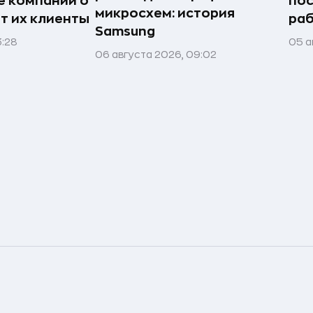
е компании о
пос
микросхем: история
ят их клиенты
раб
Samsung
3:28
05 а
06 августа 2026, 09:02