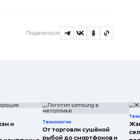
Поделиться:
Тех
Технологии
изм и
Жэн
От торговли сушёной
сел
рыбой до смартфонов и