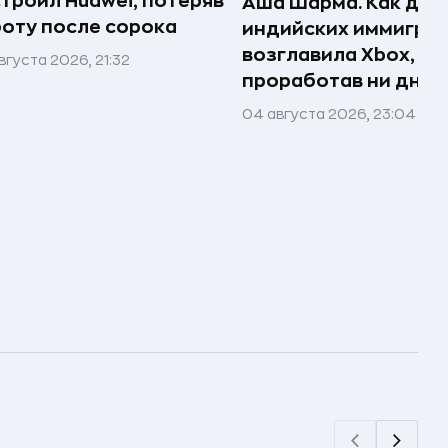
троил Huawei, потеряв
Аша Шарма. Как доч
оту после сорока
индийских иммигра
возглавила Xbox, не
вгуста 2026, 21:32
проработав ни дня в
04 августа 2026, 23:04