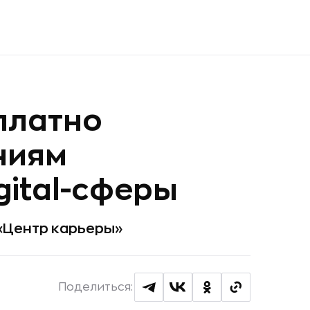
сплатно
ниям
gital-сферы
«Центр карьеры»
Поделиться: