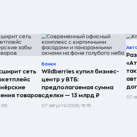
Авт
Раз
«А
Банки
так
асширит сеть
Wildberries купил бизнес-
авт
ркетплейс
центр у ВТБ:
до
тнёрские
предполагаемая сумма
нения товаров
сделки — 13 млрд ₽
07 а
7:26
07 августа 2026, 16:15