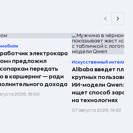
омобили
работчик электрокара
том» предложил
Искусственный интеллек
сопаркам передать
Alibaba введет плат
о в каршеринг — ради
крупных пользоват
полнительного дохода
ИИ-модели Qwen: к
ищет способ зараб
вгуста 2026, 16:00
на технологиях
07 августа 2026, 14:22