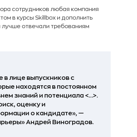
бора сотрудников любая компания
м в курсы Skillbox и дополнить
ы лучше отвечали требованиям
 в лице выпускников с
рые находятся в постоянном
нем знаний и потенциала <…>.
оиск, оценку и
ормации о кандидате», —
арьеры» Андрей Виноградов.