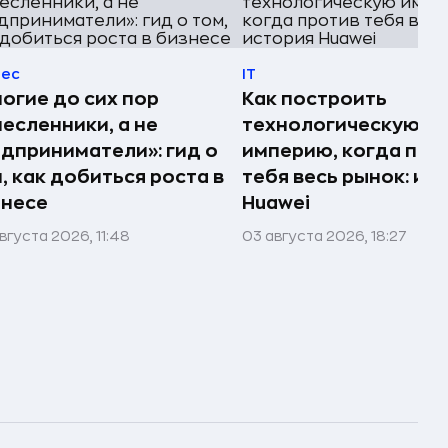
нес
IT
огие до сих пор
Как построить
есленники, а не
технологическую
дприниматели»: гид о
империю, когда про
, как добиться роста в
тебя весь рынок: ис
знесе
Huawei
вгуста 2026, 11:48
03 августа 2026, 18:27