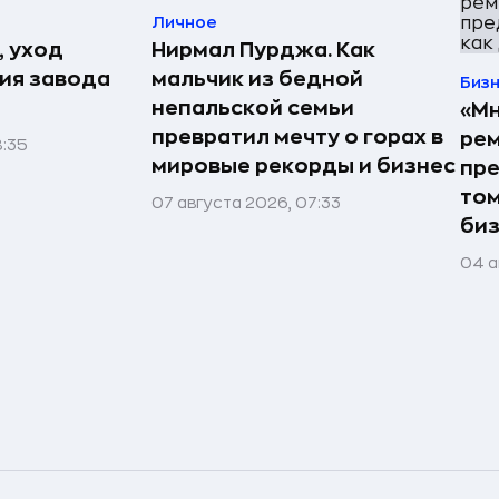
Личное
, уход
Нирмал Пурджа. Как
рия завода
мальчик из бедной
Биз
непальской семьи
«Мн
превратил мечту о горах в
рем
8:35
мировые рекорды и бизнес
пре
том
07 августа 2026, 07:33
би
04 а