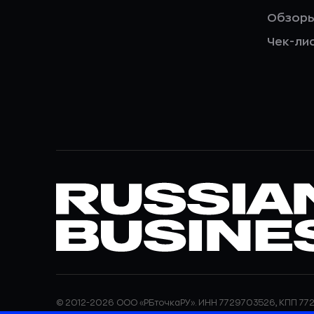
Обзор
Чек-ли
© 2012-2026 ООО «РБточкаРУ». ИНН 7729703526, КПП 772