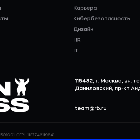
ы
Карьера
сты
Кибербезопасность
Дизайн
HR
IT
115432, г. Москва, вн. т
Даниловский, пр-кт Андр
team@rb.ru
501001, ОГРН 1127746119841