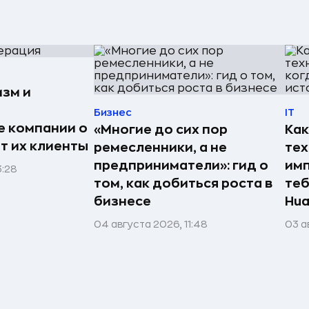
изм и
Бизнес
IT
е компании о
«Многие до сих пор
Как
ят их клиенты
ремесленники, а не
те
предприниматели»: гид о
имп
3:28
том, как добиться роста в
теб
бизнесе
Hua
04 августа 2026, 11:48
03 а