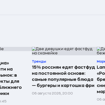
Тренды
Мар
диа»
15% россиян едят фастфуд
Lam
ти на
на постоянной основе:
«Ро
ынок: в
самые популярные блюда
бр
екты для
— бургеры и картошка фри
сн
 Ближнего
ма
рики
06 августа 2026, 20:00
06 а
6:45