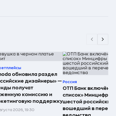
кетплейсы
oda обновила раздел
ссийские дизайнеры» —
Россия
енды получат
ОТП Банк включён в
иженную комиссию и
список» Минцифры —
ркетинговую поддержку
шестой российский 
вошедший в перече
вгуста 2026, 19:30
ведомства