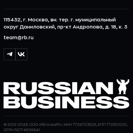
115432, г. Москва, вн. тер. г. муниципальный
округ Даниловский, пр-кт Андропова, д. 18, к. 3
team@rb.ru
© 2012-2026 ООО «РБточкаРУ». ИНН 7729703526, КПП 772501001,
ОГРН 1127746119841