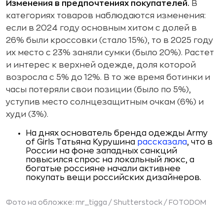
Изменения в предпочтениях покупателей.
В
категориях товаров наблюдаются изменения:
если в 2024 году основным хитом с долей в
26% были кроссовки (стало 15%), то в 2025 году
их место с 23% заняли сумки (было 20%). Растет
и интерес к верхней одежде, доля которой
возросла с 5% до 12%. В то же время ботинки и
часы потеряли свои позиции (было по 5%),
уступив место солнцезащитным очкам (6%) и
худи (3%).
На днях основатель бренда одежды Army
of Girls Татьяна Курушина
рассказала
, что в
России на фоне западных санкций
повысился спрос на локальный люкс, а
богатые россияне начали активнее
покупать вещи российских дизайнеров.
Фото на обложке: mr_tigga / Shutterstock / FOTODOM