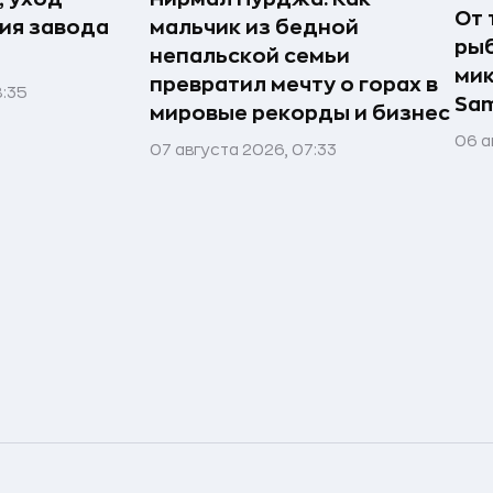
От 
рия завода
мальчик из бедной
рыб
непальской семьи
мик
превратил мечту о горах в
8:35
Sa
мировые рекорды и бизнес
06 а
07 августа 2026, 07:33