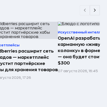
Искусственный интеллек
OpenAI разрабатыв
карманную «живую
кетплейсы
колонку» в форме п
dberries расширит сеть
— она будет стоить 
адов — маркетплейс
$300
устит партнёрские
ы для хранения товаров
07 августа 2026, 16:45
вгуста 2026, 17:26