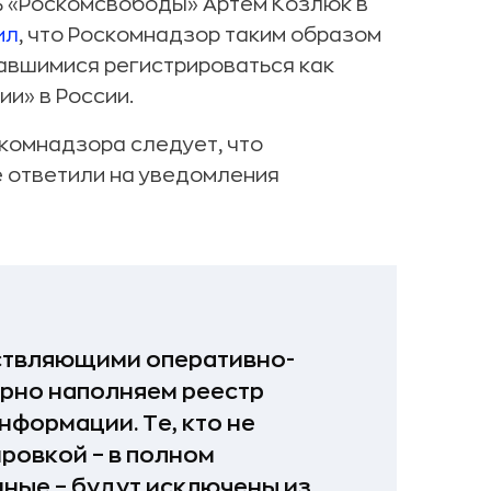
ь «Роскомсвободы» Артем Козлюк в
ил
, что Роскомнадзор таким образом
завшимися регистрироваться как
и» в России.
комнадзора следует, что
 ответили на уведомления
ествляющими оперативно-
рно наполняем реестр
формации. Те, кто не
ровкой – в полном
нные – будут исключены из