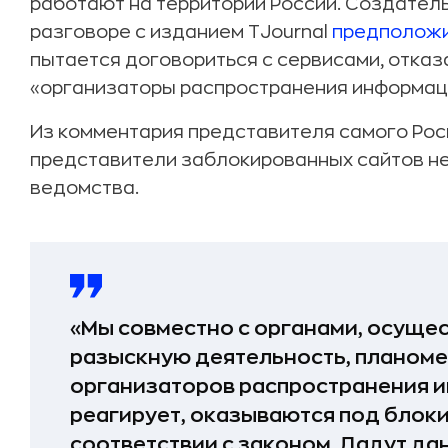
работают на территории России. Создател
разговоре с изданием TJournal
предполож
пытается договориться с сервисами, отка
«организаторы распространения информаци
Из комментария представителя самого Рос
представители заблокированных сайтов не
ведомства.
«Мы совместно с органами, осущ
разыскную деятельность, планоме
организаторов распространения ин
реагирует, оказываются под блоки
соответствии с законом. Дадут да