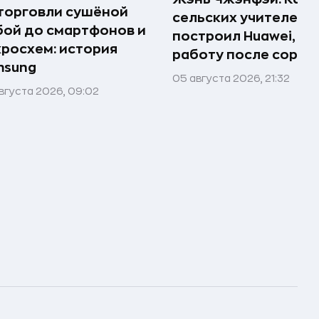
торговли сушёной
сельских учителей
ой до смартфонов и
построил Huawei, по
росхем: история
работу после сорок
msung
05 августа 2026, 21:32
вгуста 2026, 09:02