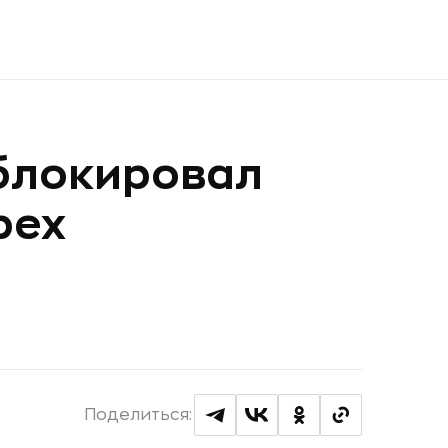
блокировал
рех
Поделиться: