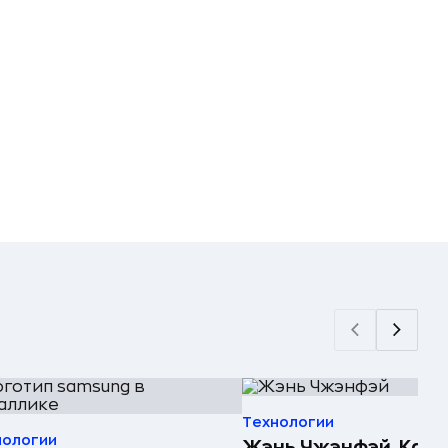
Технологии
нологии
Жэнь Чжэнфэй. Как 