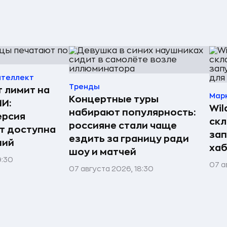
нтеллект
Тренды
т лимит на
Мар
Концертные туры
ИИ:
Wil
набирают популярность:
ерсия
скл
россияне стали чаще
т доступна
зап
ездить за границу ради
ний
хаб
шоу и матчей
9:30
07 а
07 августа 2026, 18:30