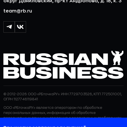
округ Даниловский, пр-кт Андропова, д. 18, к. 3
team@rb.ru
© 2012-2026 ООО «РБточкаРУ». ИНН 7729703526, КПП 772501001,
ОГРН 1127746119841
ООО «РБточкаРУ» является оператором по обработке
персональных данных, информация об обработке
персональных данных и сведения о реализуемых требованиях
к защите персональных данных отражены в
Политике в