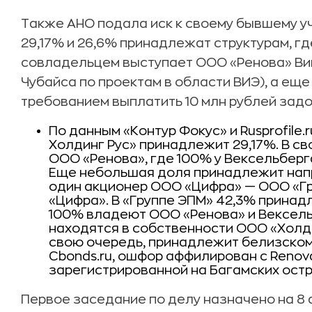
Также АНО подала иск к своему бывшему у
29,17% и 26,6% принадлежат структурам, г
совладельцем выступает ООО «Ренова» Ви
Чубайса по проектам в области ВИЭ), а еще 
требованием выплатить 10 млн рублей зад
По данным «Контур Фокус» и Rusprofile
Холдинг Рус» принадлежит 29,17%. В св
ООО «Ренова», где 100% у Вексельберг
Еще небольшая доля принадлежит напр
один акционер ООО «Цифра» — ООО «Гр
«Цифра». В «Группе ЭПМ» 42,3% принад
100% владеют ООО «Ренова» и Вексель
находятся в собственности ООО «Холди
свою очередь, принадлежит белизско
Cbonds.ru, ошфор аффилирован с Renova 
зарегистрированной на Багамских остр
Первое заседание по делу назначено на 8 