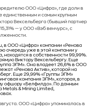
чредителю ООО «Цифра», где доли в
де единственным и самым крупным
ктора Вексельберга (бывший партнер
15,31% — у ООО «Вэб венчурс», с
олженности.
.ru, в ООО «Цифра» компании «Ренова
ою очередь уже в этой компании у
а, находятся в собственности 99,99%.
ямую Виктору Вексельбергу. Еще
уппа ЭПМ». Она владеет 26,6% в ООО
лежат «Ренова Актив», которой на
берг. Еще 29,99% «Группы ЭПМ»
нговая компания ЭПМ», которая, в
му офшору «Белфилдо». По данным
Metals & Mining Limited,
овах.
августа. ООО «Цифра» упоминалась в