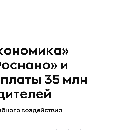
кономика»
Роснано» и
уплаты 35 млн
едителей
ебного воздействия