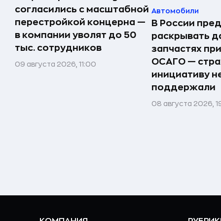
согласились с масштабной
Автомобили
перестройкой концерна —
В России пре
в компании уволят до 50
раскрывать д
тыс. сотрудников
запчастях пр
ОСАГО — стр
09 августа 2026, 11:00
инициативу н
поддержали
08 августа 2026, 1
КОМПАНИЯ
РУБРИК