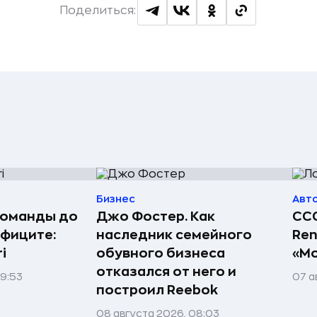
Поделиться:
Бизнес
Авт
команды до
Джо Фостер. Как
ССС
ефиците:
наследник семейного
Ren
i
обувного бизнеса
«Мо
отказался от него и
09:53
07 а
построил Reebok
08 августа 2026, 08:03