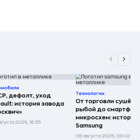
омобили
Технологии
Р, дефолт, уход
От торговли сушёно
ault: история завода
рыбой до смартфоно
сквич»
микросхем: история
вгуста 2026, 18:35
Samsung
06 августа 2026, 09:02