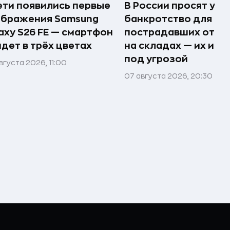
ети появились первые
В России просят упр
ображения Samsung
банкротство для
axy S26 FE — смартфон
пострадавших от п
дет в трёх цветах
на складах — их им
под угрозой
вгуста 2026, 11:00
07 августа 2026, 20:30