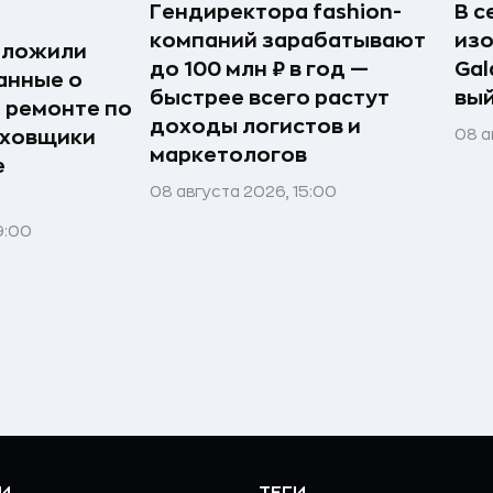
Гендиректора fashion-
В с
компаний зарабатывают
из
дложили
до 100 млн ₽ в год —
Gal
анные о
быстрее всего растут
вый
и ремонте по
доходы логистов и
08 а
аховщики
маркетологов
е
08 августа 2026, 15:00
9:00
И
ТЕГИ