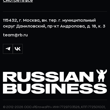
Смотреть все
115432, г. Москва, вн. тер. г. муниципальный
округ Даниловский, пр-кт Андропова, д. 18, к. 3
team@rb.ru
© 2012-2026 ООО «РБточкаРУ». ИНН 7729703526, КПП 772501001,