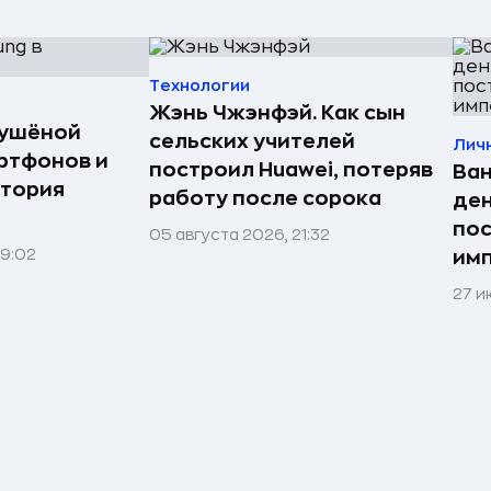
Технологии
Жэнь Чжэнфэй. Как сын
сушёной
сельских учителей
Лич
ртфонов и
построил Huawei, потеряв
Ван
стория
работу после сорока
ден
по
05 августа 2026, 21:32
09:02
им
27 и