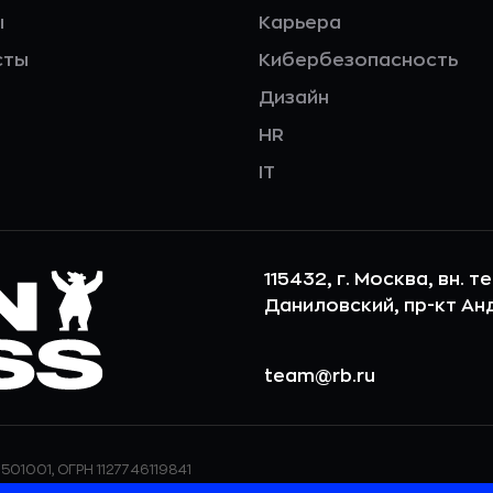
ы
Карьера
сты
Кибербезопасность
Дизайн
HR
IT
115432, г. Москва, вн. т
Даниловский, пр-кт Андр
team@rb.ru
501001, ОГРН 1127746119841