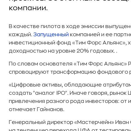
компании.
В качестве пилота в ходе эмиссии выпущен
каждый.
Запущенный
компанией и ее партн
инвестиционный фонд «Тим Форс Альянс», х
доходностью на уровне 20% годовых. .
По словам основателя «Тим Форс Альянс» 
спровоцируют трансформацию фондового 
«Цифровые активы, обладающие атрибутами
создать "аналог IPO". Иначе говоря, рыно
привлечения разного рода инвесторов: от 
отмечает Гайнанов.
Генеральный директор «Мастерчейн» Иван 
на тенденцию перехода ЦФА от тестирован