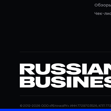
Обзор
Чек-ли
© 2012-2026 ООО «РБточкаРУ». ИНН 7729703526, КПП 772