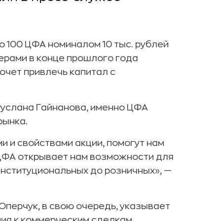
о 100 ЦФА номиналом 10 тыс. рублей
ерами в конце прошлого года
очет привлечь капитал с
Руслана Гайнанова, именно ЦФА
рынка.
 и свойствами акции, помогут нам
к ЦФА открывает нам возможности для
институциональных до розничных», —
Оперчук, в свою очередь, указывает
ия к коммерческим сделкам.