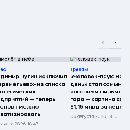
нес
Тренды
димир Путин исключил
«Человек-паук: Нов
реметьево» из списка
день» стал самым
атегических
кассовым фильмом 
дприятий — теперь
года — картина соб
ропорт можно
$1,15 млрд за недел
ватизировать
06 августа 2026, 18:15
вгуста 2026, 18:47