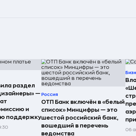
Биз
Вла
ила раздел
«Ше
дизайнеры» —
Россия
стр
ат
ОТП Банк включён в «белый
пре
омиссию и
список» Минцифры — это
аэ
ую поддержку
шестой российский банк,
при
вошедший в перечень
9:30
06 а
ведомства