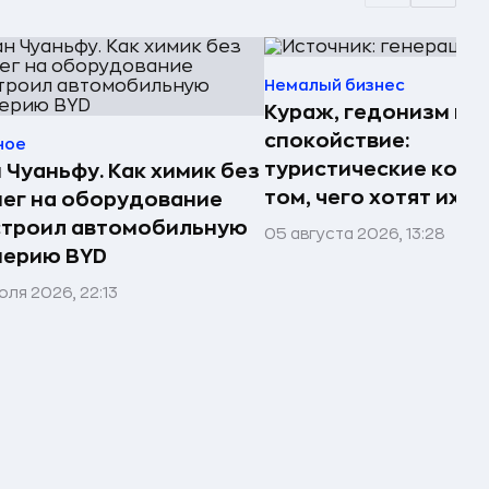
Немалый бизнес
Кураж, гедонизм и
спокойствие:
ное
туристические комп
 Чуаньфу. Как химик без
том, чего хотят их 
ег на оборудование
строил автомобильную
05 августа 2026, 13:28
перию BYD
юля 2026, 22:13