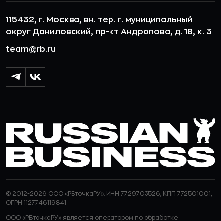
115432, г. Москва, вн. тер. г. муниципальный
округ Даниловский, пр-кт Андропова, д. 18, к. 3
team@rb.ru
© 2012-2026 ООО «РБточкаРУ». ИНН 7729703526, КПП 772501001,
ОГРН 1127746119841
ООО «РБточкаРУ» является оператором по обработке