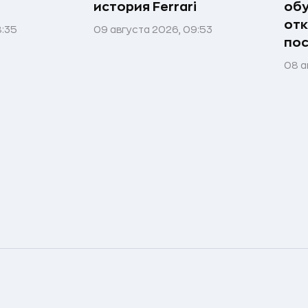
история Ferrari
обу
отк
8:35
09 августа 2026, 09:53
пос
08 а