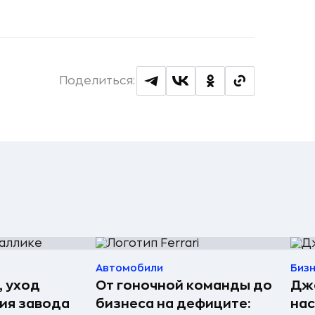
Поделиться:
Автомобили
Биз
, уход
От гоночной команды до
Джо
рия завода
бизнеса на дефиците:
нас