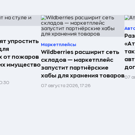
Авт
Раз
ят упростить
«А
Маркетплейсы
для
так
Wildberries расширит сеть
 от пожаров
авт
складов — маркетплейс
 их имущество
до
запустит партнёрские
хабы для хранения товаров
07 а
0:30
07 августа 2026, 17:26