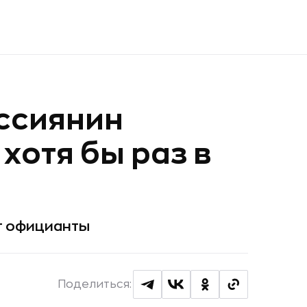
ссиянин
хотя бы раз в
т официанты
Поделиться: