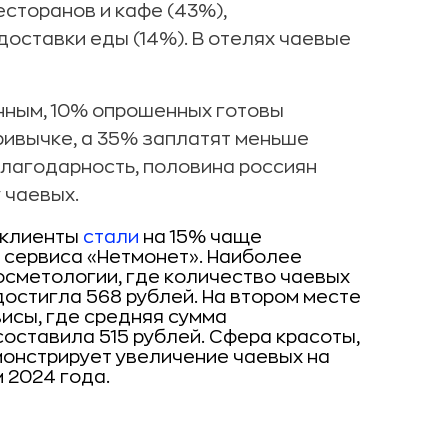
сторанов и кафе (43%),
 доставки еды (14%). В отелях чаевые
нным, 10% опрошенных готовы
ривычке, а 35% заплатят меньше
благодарность, половина россиян
 чаевых.
 клиенты
стали
на 15% чаще
м сервиса «Нетмонет». Наиболее
сметологии, где количество чаевых
достигла 568 рублей. На втором месте
исы, где средняя сумма
оставила 515 рублей. Сфера красоты,
монстрирует увеличение чаевых на
 2024 года.