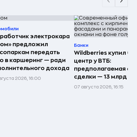
омобили
работчик электрокара
том» предложил
Банки
сопаркам передать
Wildberries купил би
о в каршеринг — ради
центр у ВТБ:
полнительного дохода
предполагаемая су
сделки — 13 млрд ₽
вгуста 2026, 16:00
07 августа 2026, 16:15