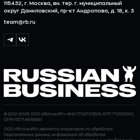
115432, г. Москва, вн. тер. г. муниципальный
округ Даниловский, пр-кт Андропова, д. 18, к. 3
team@rb.ru
© 2012-2026 ООО «РБточкаРУ». ИНН 7729703526, КПП 772501001,
ОГРН 1127746119841
ООО «РБточкаРУ» является оператором по обработке
персональных данных, информация об обработке