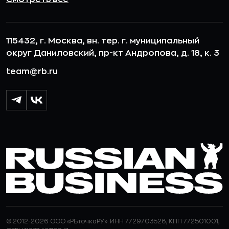
115432, г. Москва, вн. тер. г. муниципальный
округ Даниловский, пр-кт Андропова, д. 18, к. 3
team@rb.ru
© 2012-2026 ООО «РБточкаРУ». ИНН 7729703526, КПП 772501001,