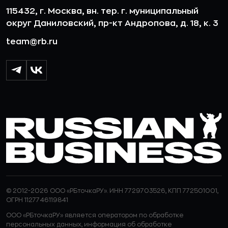
115432, г. Москва, вн. тер. г. муниципальный
округ Даниловский, пр-кт Андропова, д. 18, к. 3
team@rb.ru
© 2012-2026 ООО «РБточкаРУ». ИНН 7729703526, КПП 772501001,
ОГРН 1127746119841
ООО «РБточкаРУ» является оператором по обработке
персональных данных, информация об обработке