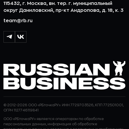
115432, г. Москва, вн. тер. г. муниципальный
округ Даниловский, пр-кт Андропова, д. 18, к. 3
team@rb.ru
© 2012-2026 ООО «РБточкаРУ». ИНН 7729703526, КПП 772501001,
ОГРН 1127746119841
ООО «РБточкаРУ» является оператором по обработке
персональных данных, информация об обработке