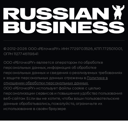
© 2012-2026 ООО «РБточкаРУ». ИНН 7729703526, КПП 772501001,
ОГРН 1127746119841
ООО «РБточкаРУ» является оператором по обработке
персональных данных, информация об обработке
персональных данных и сведения о реализуемых требованиях
к защите персональных данных отражены в
Политике в
отношении обработки персональных данных.
ООО «РБточкаРУ» использует файлы cookie с целью
персонализации сервисов и повышения удобства пользования
веб-сайтом. Если вы не хотите, чтобы ваши пользовательские
данные обрабатывались, пожалуйста, ограничьте их
использование в своём браузере.