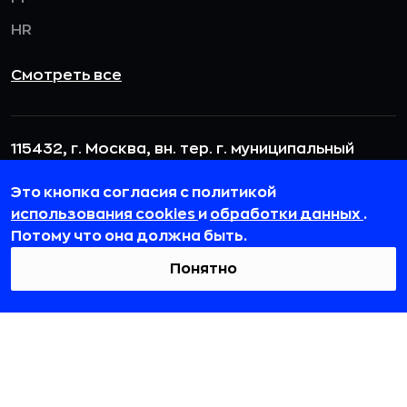
HR
Смотреть все
115432, г. Москва, вн. тер. г. муниципальный
округ Даниловский, пр-кт Андропова, д. 18, к. 3
Это кнопка согласия с политикой
team@rb.ru
использования cookies
и
обработки данных
.
Потому что она должна быть.
Понятно