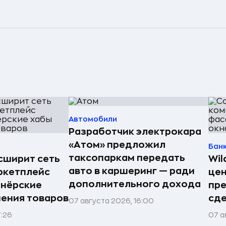
Автомобили
Разработчик электрокара
«Атом» предложил
Бан
таксопаркам передать
асширит сеть
Wil
авто в каршеринг — ради
ркетплейс
цен
дополнительного дохода
тнёрские
пр
нения товаров
сде
07 августа 2026, 16:00
7:26
07 а