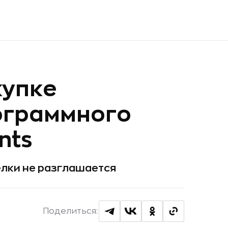
купке
ограммного
nts
елки не разглашается
Поделиться: