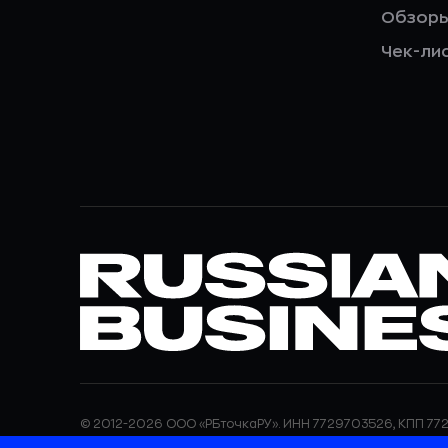
Обзор
Чек-ли
© 2012-2026 ООО «РБточкаРУ». ИНН 7729703526, КПП 772
ООО «РБточкаРУ» является оператором по обработке п