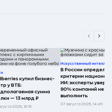
Искусственный интеллек
В России определил
ки
критерии национал
dberries купил бизнес-
ИИ: эксперты увере
тр у ВТБ:
90% компаний не см
едполагаемая сумма
выполнить
лки — 13 млрд ₽
07 августа 2026, 14:45
вгуста 2026, 16:15