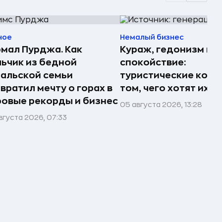
ное
Немалый бизнес
мал Пурджа. Как
Кураж, гедонизм и
ьчик из бедной
спокойствие:
альской семьи
туристические комп
вратил мечту о горах в
том, чего хотят их 
овые рекорды и бизнес
05 августа 2026, 13:28
вгуста 2026, 07:33