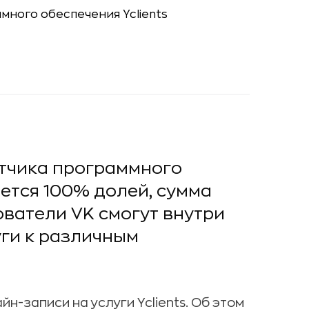
тчика программного
ается 100% долей, сумма
ователи VK смогут внутри
ги к различным
н-записи на услуги Yclients. Об этом