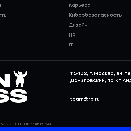
ы
Карьера
сты
Кибербезопасность
Дизайн
HR
IT
115432, г. Москва, вн. т
Даниловский, пр-кт Андр
team@rb.ru
501001, ОГРН 1127746119841
ерсональных данных,
ООО «РБточкаРУ» использует фай