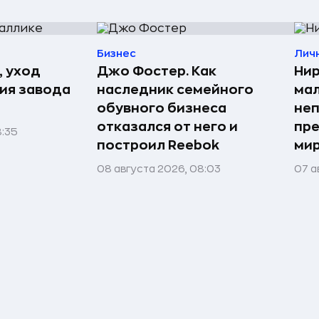
Бизнес
Лич
, уход
Джо Фостер. Как
Нир
рия завода
наследник семейного
мал
обувного бизнеса
неп
отказался от него и
пре
8:35
построил Reebok
мир
08 августа 2026, 08:03
07 а