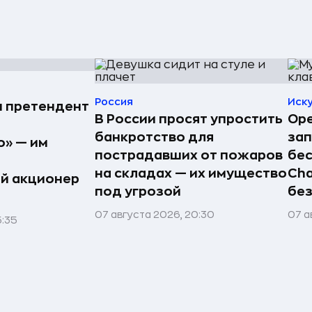
Россия
Иск
н претендент
В России просят упростить
Ope
банкротство для
зап
» — им
пострадавших от пожаров
бес
на складах — их имущество
Cha
й акционер
под угрозой
без
07 августа 2026, 20:30
07 а
5:35