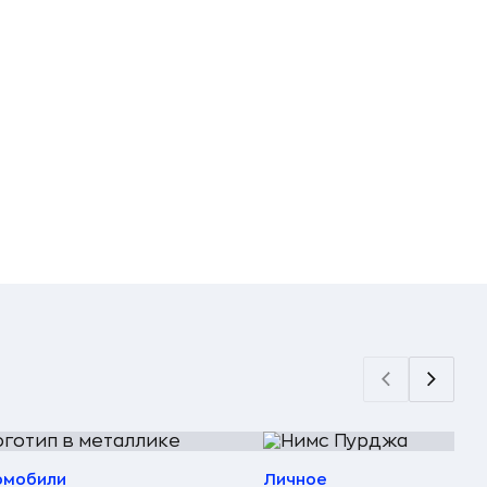
омобили
Личное