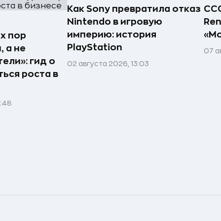
Как Sony превратила отказ
ССС
Nintendo в игровую
Ren
империю: история
«Мо
х пор
PlayStation
 а не
07 а
ели»: гид о
02 августа 2026, 13:03
ться роста в
1:48