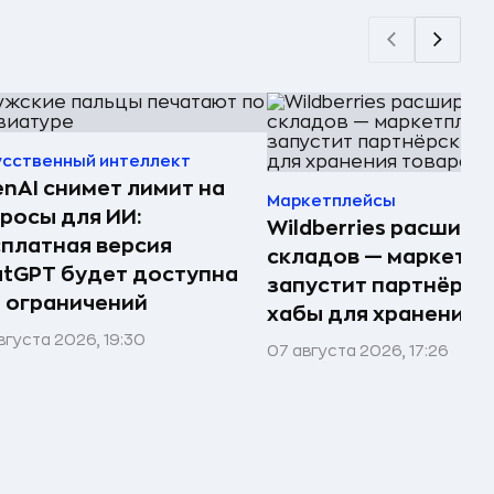
усственный интеллект
nAI снимет лимит на
Маркетплейсы
росы для ИИ:
Wildberries расшири
платная версия
складов — маркетпл
tGPT будет доступна
запустит партнёрск
 ограничений
хабы для хранения 
вгуста 2026, 19:30
07 августа 2026, 17:26