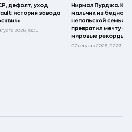
Р, дефолт, уход
Нирмал Пурджа. Как
ault: история завода
мальчик из бедной
сквич»
непальской семьи
превратил мечту о г
вгуста 2026, 18:35
мировые рекорды и 
07 августа 2026, 07:33