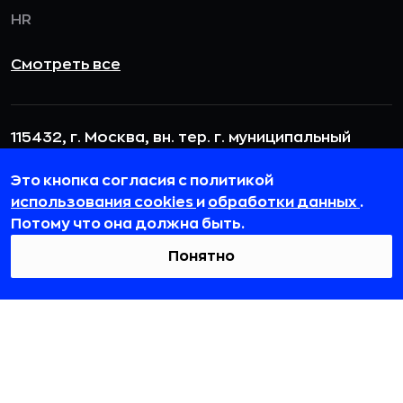
HR
Смотреть все
115432, г. Москва, вн. тер. г. муниципальный
округ Даниловский, пр-кт Андропова, д. 18, к. 3
Это кнопка согласия с политикой
team@rb.ru
использования cookies
и
обработки данных
.
Потому что она должна быть.
Понятно