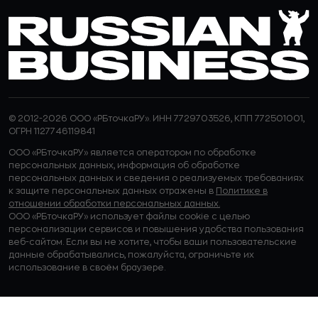
© 2012-2026 ООО «РБточкаРУ». ИНН 7729703526, КПП 772501001,
ОГРН 1127746119841
ООО «РБточкаРУ» является оператором по обработке
персональных данных, информация об обработке
персональных данных и сведения о реализуемых требованиях
к защите персональных данных отражены в
Политике в
отношении обработки персональных данных.
ООО «РБточкаРУ» использует файлы cookie с целью
персонализации сервисов и повышения удобства пользования
веб-сайтом. Если вы не хотите, чтобы ваши пользовательские
данные обрабатывались, пожалуйста, ограничьте их
использование в своём браузере.